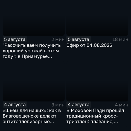
5 августа
5 августа
2 мин
18 мин
"Рассчитываем получить
Эфир от 04.08.2026
хороший урожай в этом
году": в Приамурье
убирают ранние зерновые
4 августа
4 августа
3 мин
4 мин
«Шьём для наших»: как в
В Моховой Пади прошёл
Благовещенске делают
традиционный кросс-
антитепловизорные
триатлон: плавание,
пончо
велосипед и бег по