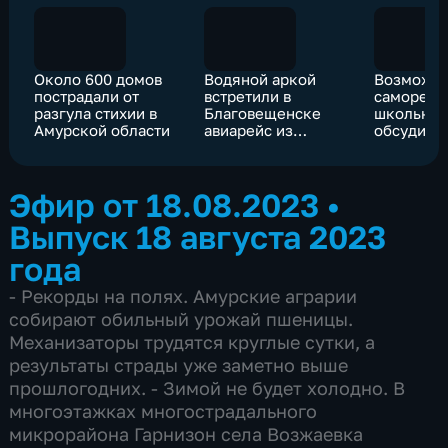
Около 600 домов
Водяной аркой
Возможно
пострадали от
встретили в
самореал
разгула стихии в
Благовещенске
школьник
Амурской области
авиарейс из
обсудили
Узбекистана
круглом с
Благовещ
Эфир от 18.08.2023
•
Выпуск 18 августа 2023
года
- Рекорды на полях. Амурские аграрии
собирают обильный урожай пшеницы.
Механизаторы трудятся круглые сутки, а
результаты страды уже заметно выше
прошлогодних. - Зимой не будет холодно. В
многоэтажках многострадального
микрорайона Гарнизон села Возжаевка