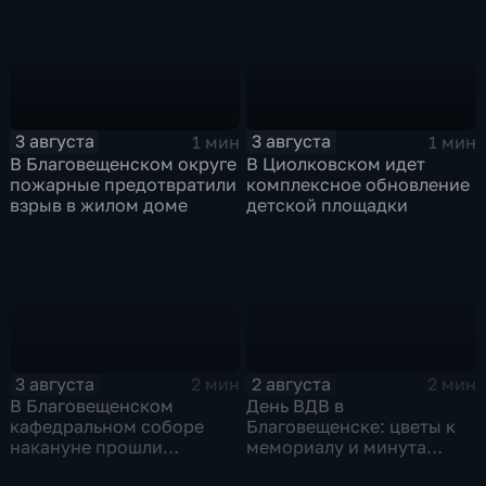
3 августа
3 августа
1 мин
1 мин
В Благовещенском округе
В Циолковском идет
пожарные предотвратили
комплексное обновление
взрыв в жилом доме
детской площадки
3 августа
2 августа
2 мин
2 мин
В Благовещенском
День ВДВ в
кафедральном соборе
Благовещенске: цветы к
накануне прошли
мемориалу и минута
литургия и крестный ход
молчания