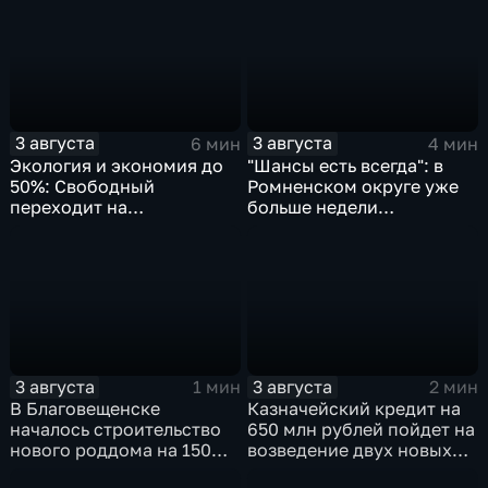
3 августа
3 августа
6 мин
4 мин
Экология и экономия до
"Шансы есть всегда": в
50%: Свободный
Ромненском округе уже
переходит на
больше недели
газомоторное топливо
продолжаются поиски
пропавшего грибника
3 августа
3 августа
1 мин
2 мин
В Благовещенске
Казначейский кредит на
началось строительство
650 млн рублей пойдет на
нового роддома на 150
возведение двух новых
мест
котельных в Свободном