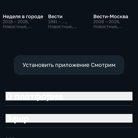
Неделя в городе
Вести
Вести-Москва
2018 – 2026
,
1991 – …
,
2008 – 2026
,
Новостные,
Новостные,
Новостные,
Общество,
Общественно-
Общественно-
общественно-
политические,
политические,
политические
социально-
социально-
экономические
экономические
Установить приложение Смотрим
О платформе
Эфир