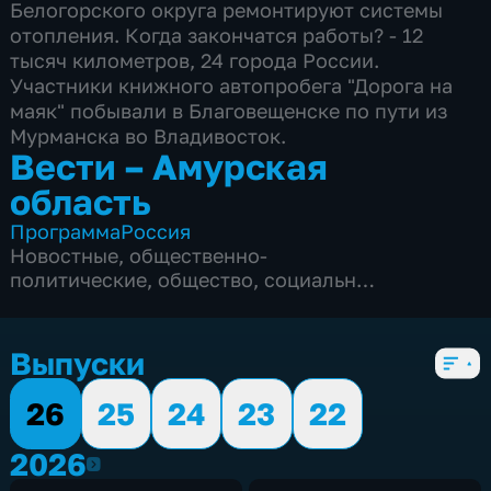
Белогорского округа ремонтируют системы
отопления. Когда закончатся работы? - 12
тысяч километров, 24 города России.
Участники книжного автопробега "Дорога на
маяк" побывали в Благовещенске по пути из
Мурманска во Владивосток.
Вести – Амурская
область
Программа
Россия
Новостные
,
общественно-
политические
,
общество
,
социально-
экономические
,
5 сезонов, 2003 выпуска
Выпуски
26
25
24
23
22
2026
2026