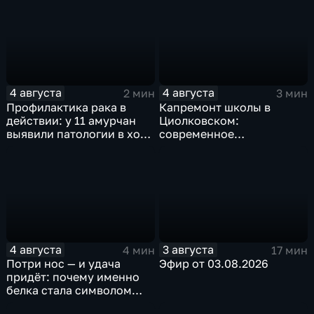
пересечённой местности
4 августа
4 августа
2 мин
3 мин
Профилактика рака в
Капремонт школы в
действии: у 11 амурчан
Циолковском:
выявили патологии в ходе
современное
Дня открытых дверей
оборудование и новый
фасад
4 августа
3 августа
4 мин
17 мин
Потри нос — и удача
Эфир от 03.08.2026
придёт: почему именно
белка стала символом
Белогорска