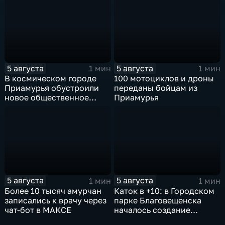
учится жить с протезом
5 августа
5 августа
1 мин
1 мин
В космическом городе
100 мотоциклов и дроны
Приамурья обустроили
переданы бойцам из
новое общественное
Приамурья
пространство
5 августа
5 августа
1 мин
1 мин
Более 10 тысяч амурчан
Каток в +10: в Городском
записались к врачу через
парке Благовещенска
чат-бот в МАКСЕ
началось создание
ледовой площадки