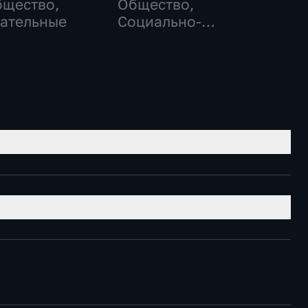
бщество,
Общество,
ательные
Социально-
экономические