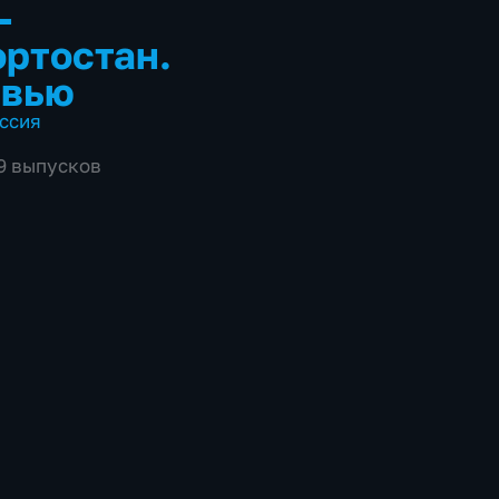
-
ртостан.
рвью
ссия
39 выпусков