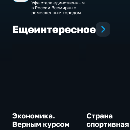
Уфа стала единственным
в России Всемирным
ремесленным городом
Еще
интересное
Экономика.
Страна
Верным курсом
спортивная