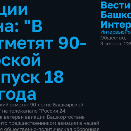
ции
Вести
Башко
а: "В
Инте
Интервью
Ро
тметят 90-
Общество
,
3 сезона, 2
рской
пуск 18
года
ский отметят 90-летие Башкирской
 на телеканале "Россия 24.
са ветеран авиации Башкортостана
что предшественником авиации в нашей
ая общественно-политическая оборонная