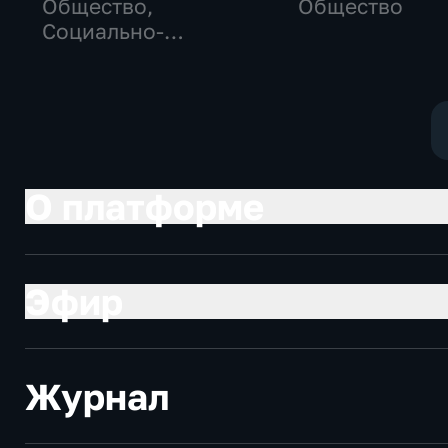
Общество,
Общество
Социально-
экономические
О платформе
Эфир
Журнал