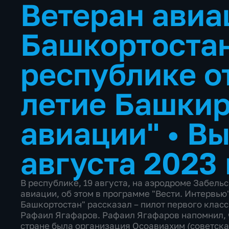
Ветеран авиа
Башкортостан
республике о
летие Башки
авиации"
•
Вы
августа 2023 
В республике, 19 августа, на аэродроме Забель
авиации, об этом в программе "Вести. Интервью"
Башкортостан" рассказал – пилот первого клас
Рафаил Ягафаров. Рафаил Ягафаров напомнил, 
стране была организация Осоавиахим (советск