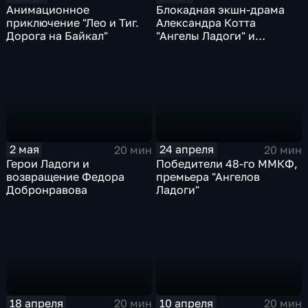
Анимационное
Блокадная экшн-драма
приключение "Лео и Тиг.
Александра Котта
Дорога на Байкал"
"Ангелы Ладоги" и
режиссерский дебют
актрисы Алины
Насибуллиной
2 мая
24 апреля
20 мин
20 мин
Герои Ладоги и
Победители 48-го ММКФ,
возвращение Федора
премьера "Ангелов
Добронравова
Ладоги"
18 апреля
10 апреля
20 мин
20 мин