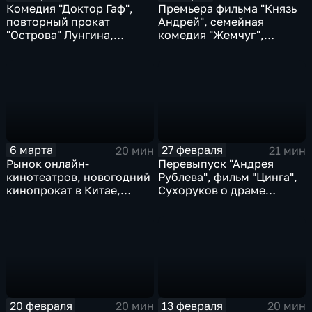
Комедия "Доктор Гаф",
Премьера фильма "Князь
повторный прокат
Андрей", семейная
"Острова" Лунгина,
комедия "Жемчуг",
дебюты "Духа огня"
творчество Зацепина
6 марта
27 февраля
20 мин
21 мин
Рынок онлайн-
Перевыпуск "Андрея
кинотеатров, новогодний
Рублева", фильм "Цинга",
кинопрокат в Китае,
Сухоруков о драме
фильм "Большая земля"
"Красавица"
20 февраля
13 февраля
20 мин
20 мин