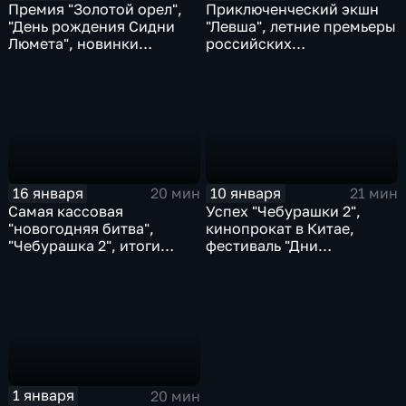
Премия "Золотой орел",
Приключенческий экшн
"День рождения Сидни
"Левша", летние премьеры
Люмета", новинки
российских
проката
блокбастеров,
кинопрокат в Индии
16 января
10 января
20 мин
21 мин
Самая кассовая
Успех "Чебурашки 2",
"новогодняя битва",
кинопрокат в Китае,
"Чебурашка 2", итоги
фестиваль "Дни
кинопроката в Европе
короткометражного
кино"
1 января
20 мин