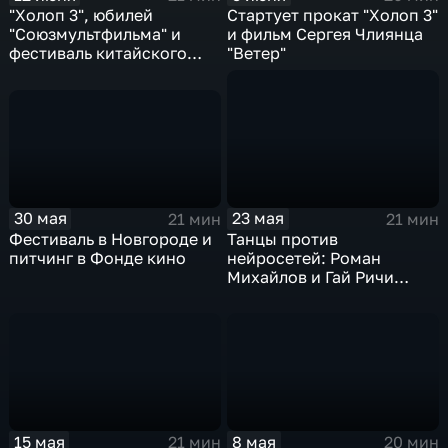
"Холоп 3", юбилей
Стартует прокат "Холоп 3"
"Союзмультфильма" и
и фильм Сергея Члиянца
фестиваль китайского
"Ветер"
кино
30 мая
23 мая
21 мин
21 мин
Фестиваль в Новгороде и
Танцы против
питчинг в Фонде кино
нейросетей: Роман
Михайлов и Гай Ричи
делят кинопрокат
15 мая
8 мая
21 мин
20 мин