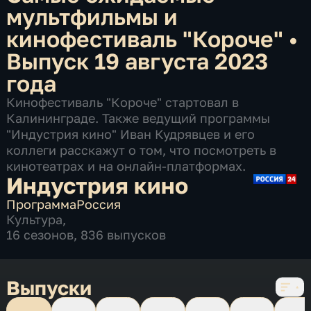
мультфильмы и
кинофестиваль "Короче"
•
Выпуск 19 августа 2023
года
Кинофестиваль "Короче" стартовал в
Калининграде. Также ведущий программы
"Индустрия кино" Иван Кудрявцев и его
коллеги расскажут о том, что посмотреть в
кинотеатрах и на онлайн-платформах.
Индустрия кино
Программа
Россия
Культура
,
16 сезонов, 836 выпусков
Выпуски