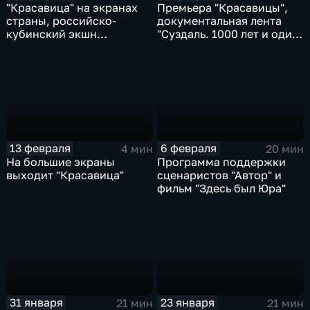
"Красавица" на экранах
Премьера "Красавицы",
страны, российско-
документальная лента
кубинский экшн
"Суздаль. 1000 лет и один
"Гуантанмера", форум
день", новинки проката
медиа-индустрии CSTB
13 февраля
6 февраля
4 мин
20 мин
На большие экраны
Программа поддержки
выходит "Красавица"
сценаристов "Автор" и
фильм "Здесь был Юра"
31 января
23 января
21 мин
21 мин