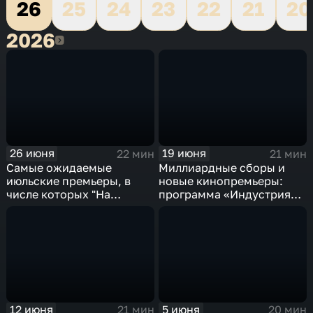
26
25
24
23
22
21
20
2026
2026
26 июня
19 июня
22 мин
21 мин
Самые ожидаемые
Миллиардные сборы и
июльские премьеры, в
новые кинопремьеры:
числе которых "На
программа «Индустрия
деревню к дедушке 2"
кино» подведёт итоги
недели и оценит
феноменальный успех
фильма "Холоп 3"
12 июня
5 июня
21 мин
20 мин