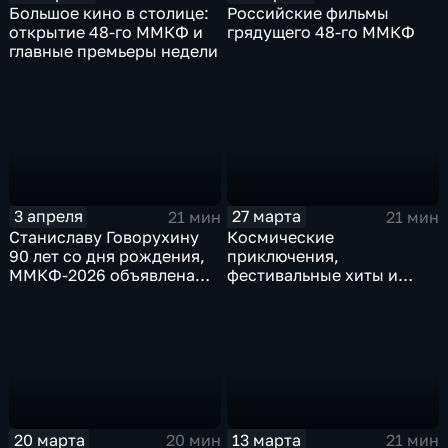
Большое кино в столице:
Российские фильмы
открытие 48-го ММКФ и
грядущего 48-го ММКФ
главные премьеры недели
3 апреля
27 марта
21 мин
21 мин
Станиславу Говорухину
Космические
90 лет со дня рождения,
приключения,
ММКФ-2026 объявлена
фестивальные хиты и
программа,
оскаровские номинанты
международный форум
"Российский кинобизнес"
20 марта
13 марта
20 мин
21 мин