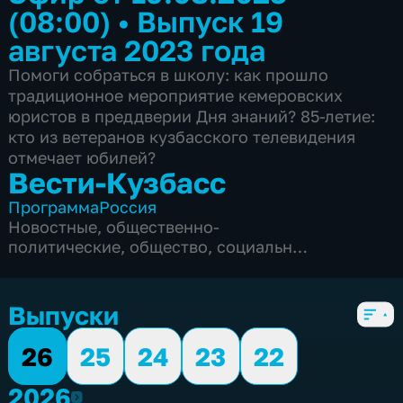
(08:00)
•
Выпуск 19
августа 2023 года
Помоги собраться в школу: как прошло
традиционное мероприятие кемеровских
юристов в преддверии Дня знаний? 85-летие:
кто из ветеранов кузбасского телевидения
отмечает юбилей?
Вести-Кузбасс
Программа
Россия
Новостные
,
общественно-
политические
,
общество
,
социально-
экономические
,
5 сезонов, 3135 выпусков
Выпуски
26
25
24
23
22
2026
2026