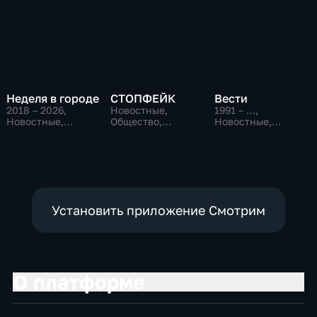
Неделя в городе
СТОПФЕЙК
Вести
2018 – 2026
,
Новостные,
1991 – …
,
Новостные,
Общество,
Новостные,
Общество,
общественно-
Общественно-
общественно-
политические
политические,
политические
социально-
экономические
Установить приложение Смотрим
О платформе