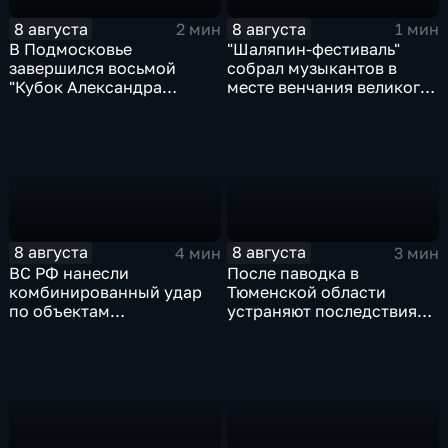
8 августа
8 августа
2 мин
1 мин
В Подмосковье
"Шаляпин‑фестиваль"
завершился восьмой
собрал музыкантов в
"Кубок Александра
месте венчания великого
Овечкина"
певца
8 августа
8 августа
4 мин
3 мин
ВС РФ нанесли
После паводка в
комбинированный удар
Тюменской области
по объектам
устраняют последствия
логистической,
для водоснабжения
топливной и
энергетической
инфраструктуры в Киеве