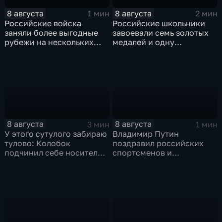
8 августа
8 августа
1 мин
2 мин
Российские войска
Российские школьники
заняли более выгодные
завоевали семь золотых
рубежи на нескольких
медалей и одну
направлениях в зоне СВО
бронзовую на турнире по
ИИ
8 августа
8 августа
3 мин
1 мин
У этого сутулого забираю
Владимир Путин
тулово: Колобок
поздравил российских
подчинил себе носителя в
спортсменов и
новом сказочном
физкультурников с
блокбастере
профессиональным
праздником