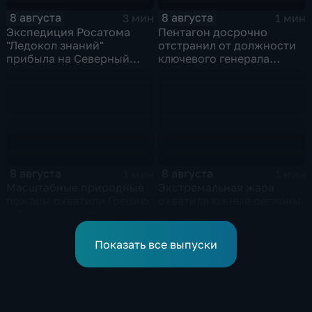
8 августа
8 августа
3 мин
1 мин
Экспедиция Росатома
Пентагон досрочно
"Ледокол знаний"
отстранил от должности
прибыла на Северный
ключевого генерала
полюс
Чарльза Костанцу
8 августа
8 августа
1 мин
1 мин
Масштабные природные
Экстремальная жара
пожары охватили Грецию
охватила южные регионы
и Францию на фоне
России
европейской засухи
Показать все выпуски