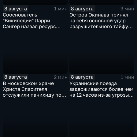
8 августа
8 августа
1 мин
3 мин
Сооснователь
Остров Окинава принял
"Википедии" Ларри
на себя основной удар
Сэнгер назвал ресурс
разрушительного тайфуна
инструментом
"Дельфин"
пропаганды
8 августа
8 августа
2 мин
1 мин
В московском храме
Украинские поезда
Христа Спасителя
задерживаются более чем
отслужили панихиду по
на 12 часов из-за угрозы
погибшим жителям
обстрелов
Южной Осетии