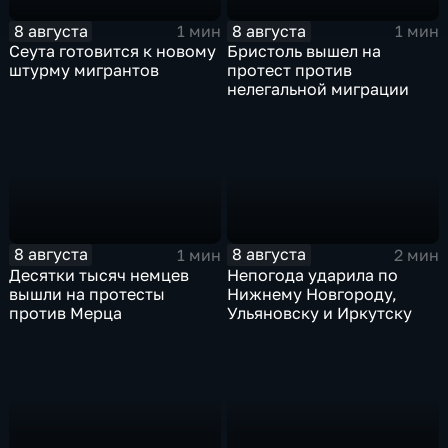
8 августа
8 августа
1 мин
1 мин
Сеута готовится к новому
Бристоль вышел на
штурму мигрантов
протест против
нелегальной миграции
8 августа
8 августа
1 мин
2 мин
Десятки тысяч немцев
Непогода ударила по
вышли на протесты
Нижнему Новгороду,
против Мерца
Ульяновску и Иркутску