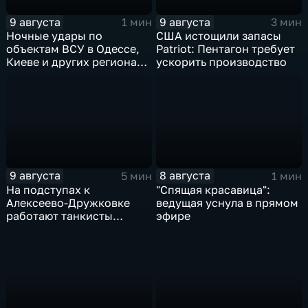
9 августа
9 августа
1 мин
3 мин
Ночные удары по
США истощили запасы
объектам ВСУ в Одессе,
Patriot: Пентагон требует
Киеве и других регионах
ускорить производство
Украины
9 августа
8 августа
5 мин
1 мин
На подступах к
"Спящая красавица":
Алексеево-Дружковке
ведущая уснула в прямом
работают танкисты
эфире
"Южной"