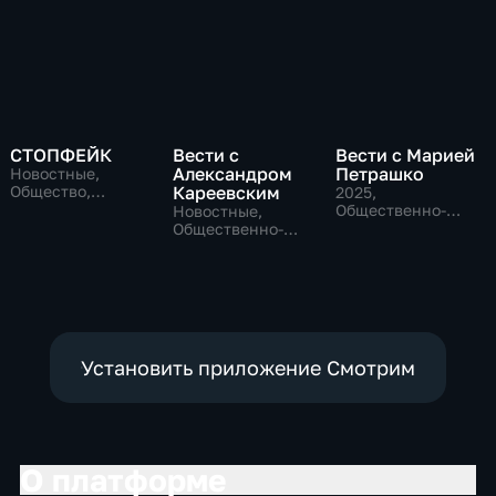
СТОПФЕЙК
Вести с
Вести с Марией
Александром
Петрашко
Новостные,
Общество,
Кареевским
2025
,
общественно-
Общественно-
Новостные,
политические
политические,
Общественно-
Новостные
политические
Установить приложение Смотрим
О платформе