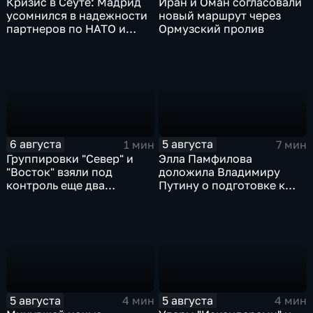
Кризис в Сеуте: Мадрид
Иран и Оман согласовали
усомнился в надежности
новый маршрут через
партнеров по НАТО и
Ормузский пролив
США
6 августа
5 августа
1 мин
7 мин
Группировки "Север" и
Элла Памфилова
"Восток" взяли под
доложила Владимиру
контроль еще два
Путину о подготовке к
населенных пункта
выборам в Госдуму
5 августа
5 августа
4 мин
4 мин