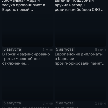
Аномальная жара и
Евгений Поддубный
засуха провоцируют в
вручил награды
Европе новый
родителям бойцов СВО в
энергетический и
день освобождения
продовольственный
Белгорода
кризис
5 августа
5 августа
1 мин
6 мин
В Грузии зафиксировано
Европейские дипломаты
третье масштабное
в Карелии
отключение
проигнорировали память
электроэнергии за
советских солдат, убитых
последние две недели
финскими оккупантами
5 августа
5 августа
3 мин
1 мин
В Тюменской области из-
Кандидату в