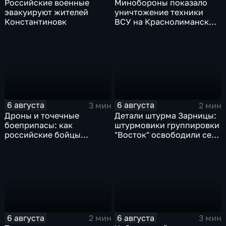
Российские военные
Минобороны показало
эвакуируют жителей
уничтожение техники
Константиновк
ВСУ на Краснолиманском
направлении
6 августа
6 августа
3 мин
2 мин
Дроны и точечные
Детали штурма Зарницы:
боеприпасы: как
штурмовики группировки
российские бойцы
"Восток" освободили село
выбивают противника в
в Запорожье
ДНР
6 августа
6 августа
2 мин
3 мин