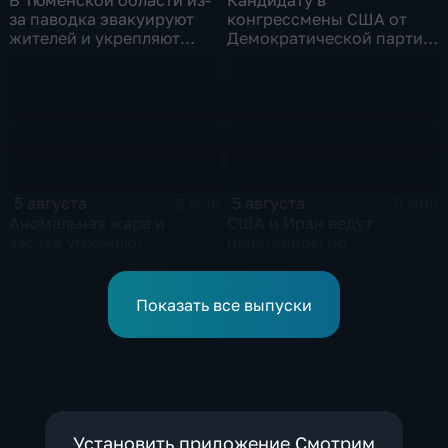
за паводка эвакуируют
конгрессмены США от
жителей и укрепляют
Демократической партии
берега земляными валами
грозит тюрьма за драку с
ножом на Гавайях
5 августа
5 августа
5 мин
6 мин
Аномальная жара и
США и Иран ведут
засуха угрожают
переговоры по
энергетике и сельскому
Ормузскому проливу на
хозяйству европейских
фоне истощения
стран
американских военных
Показать все выпуски
запасов
Установить приложение Смотрим