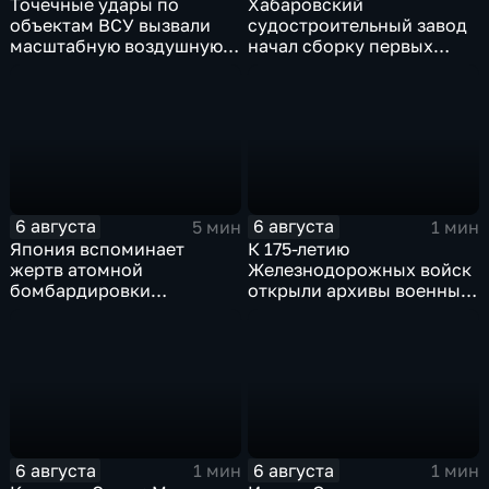
Точечные удары по
Хабаровский
объектам ВСУ вызвали
судостроительный завод
масштабную воздушную
начал сборку первых
тревогу на Украине
дебаркадеров
6 августа
6 августа
5 мин
1 мин
Япония вспоминает
К 175-летию
жертв атомной
Железнодорожных войск
бомбардировки
открыли архивы военных
Хиросимы
лет
6 августа
6 августа
1 мин
1 мин