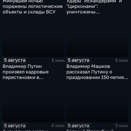
Минувшей ночью
Удары "Искандерами" и
поражены логистические
"Цирконами":
объекты и склады ВСУ
уничтожены
логистические базы ВСУ
под Киевом
5 августа
5 августа
5 мин
5 мин
Владимир Путин
Владимир Машков
произвел кадровые
рассказал Путину о
перестановки в
праздновании 150-летия
руководстве
Союза театральных
Минобороны и СВО
деятелей и новых
инициативах
5 августа
5 августа
4 мин
5 мин