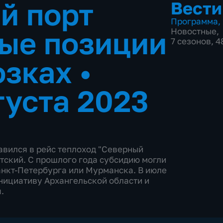
й порт
Вести
Программа
,
ые позиции
Новостные
,
7 сезонов, 
озках
•
густа 2023
авился в рейс теплоход "Северный
тский. С прошлого года субсидию могли
анкт-Петербурга или Мурманска. В июле
нициативу Архангельской области и
.