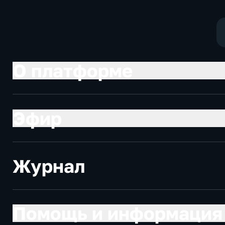
О платформе
Эфир
Журнал
Помощь и информация