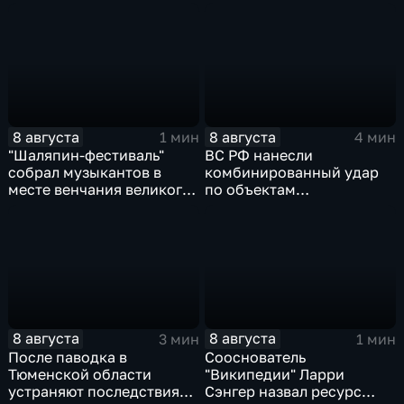
третий этап "Формулы‑4"
Овечкина"
8 августа
8 августа
1 мин
4 мин
"Шаляпин‑фестиваль"
ВС РФ нанесли
собрал музыкантов в
комбинированный удар
месте венчания великого
по объектам
певца
логистической,
топливной и
энергетической
инфраструктуры в Киеве
8 августа
8 августа
3 мин
1 мин
После паводка в
Сооснователь
Тюменской области
"Википедии" Ларри
устраняют последствия
Сэнгер назвал ресурс