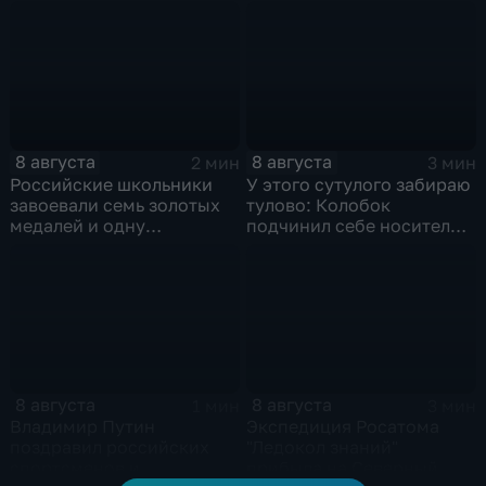
обстрелов
направлениях в зоне СВО
8 августа
8 августа
2 мин
3 мин
Российские школьники
У этого сутулого забираю
завоевали семь золотых
тулово: Колобок
медалей и одну
подчинил себе носителя в
бронзовую на турнире по
новом сказочном
ИИ
блокбастере
8 августа
8 августа
1 мин
3 мин
Владимир Путин
Экспедиция Росатома
поздравил российских
"Ледокол знаний"
спортсменов и
прибыла на Северный