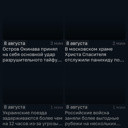
для водоснабжения
инструментом
пропаганды
8 августа
8 августа
3 мин
2 мин
Остров Окинава принял
В московском храме
на себя основной удар
Христа Спасителя
разрушительного тайфуна
отслужили панихиду по
"Дельфин"
погибшим жителям
Южной Осетии
8 августа
8 августа
1 мин
1 мин
Украинские поезда
Российские войска
задерживаются более чем
заняли более выгодные
на 12 часов из-за угрозы
рубежи на нескольких