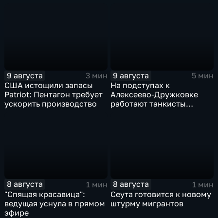
Добропольском
Украины
направлении
9 августа
9 августа
3 мин
5 мин
США истощили запасы
На подступах к
Patriot: Пентагон требует
Алексеево-Дружковке
ускорить производство
работают танкисты
"Южной"
8 августа
8 августа
1 мин
1 мин
"Спящая красавица":
Сеута готовится к новому
ведущая уснула в прямом
штурму мигрантов
эфире