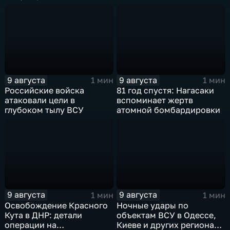
гуманитарного груза
группировки "Восток"
планомерно уничтожают
технику и укрепления
ВСУ
9 августа
9 августа
1 мин
1 мин
Российские войска
81 год спустя: Нагасаки
атаковали цели в
вспоминает жертв
глубоком тылу ВСУ
атомной бомбардировки
9 августа
9 августа
1 мин
1 мин
Освобождение Красного
Ночные удары по
Кута в ДНР: детали
объектам ВСУ в Одессе,
операции на
Киеве и других регионах