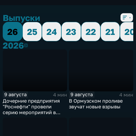
Выпуски
26
25
24
23
22
21
20
2026
2026
9 августа
9 августа
4 мин
4 мин
Дочерние предприятия
В Ормузском проливе
"Роснефти" провели
звучат новые взрывы
серию мероприятий в
поддержку коренных
народов Севера и
Дальнего Востока