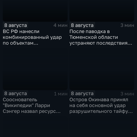
8 августа
8 августа
4 мин
3 мин
ВС РФ нанесли
После паводка в
комбинированный удар
Тюменской области
по объектам
устраняют последствия
логистической,
для водоснабжения
топливной и
энергетической
инфраструктуры в Киеве
8 августа
8 августа
1 мин
3 мин
Сооснователь
Остров Окинава принял
"Википедии" Ларри
на себя основной удар
Сэнгер назвал ресурс
разрушительного тайфуна
инструментом
"Дельфин"
пропаганды