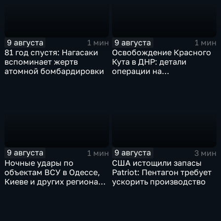
9 августа
9 августа
1 мин
1 мин
81 год спустя: Нагасаки
Освобождение Красного
вспоминает жертв
Кута в ДНР: детали
атомной бомбардировки
операции на
Добропольском
направлении
9 августа
9 августа
1 мин
3 мин
Ночные удары по
США истощили запасы
объектам ВСУ в Одессе,
Patriot: Пентагон требует
Киеве и других регионах
ускорить производство
Украины