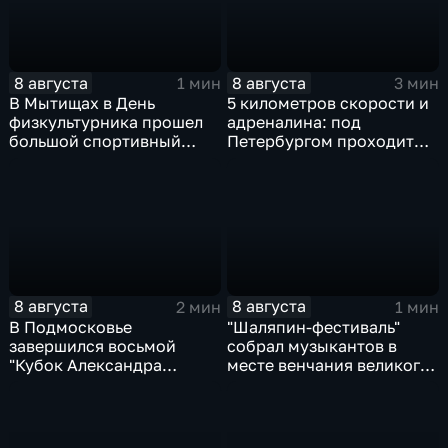
8 августа
8 августа
1 мин
3 мин
В Мытищах в День
5 километров скорости и
физкультурника прошел
адреналина: под
большой спортивный
Петербургом проходит
фестиваль
третий этап "Формулы‑4"
8 августа
8 августа
2 мин
1 мин
В Подмосковье
"Шаляпин‑фестиваль"
завершился восьмой
собрал музыкантов в
"Кубок Александра
месте венчания великого
Овечкина"
певца