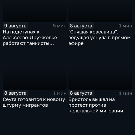
9 августа
8 августа
5 мин
1 мин
На подступах к
"Спящая красавица":
Алексеево-Дружковке
ведущая уснула в прямом
работают танкисты
эфире
"Южной"
8 августа
8 августа
1 мин
1 мин
Сеута готовится к новому
Бристоль вышел на
штурму мигрантов
протест против
нелегальной миграции