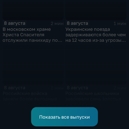
8 августа
8 августа
2 мин
1 мин
В московском храме
Украинские поезда
Христа Спасителя
задерживаются более чем
отслужили панихиду по
на 12 часов из-за угрозы
погибшим жителям
обстрелов
Южной Осетии
8 августа
8 августа
1 мин
2 мин
Российские войска
Российские школьники
заняли более выгодные
завоевали семь золотых
рубежи на нескольких
медалей и одну
направлениях в зоне СВО
бронзовую на турнире по
ИИ
Показать все выпуски