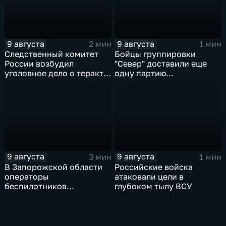
9 августа
9 августа
2 мин
1 мин
Следственный комитет
Бойцы группировки
России возбудил
"Север" доставили еще
уголовное дело о теракте
одну партию
после ночной атаки ВСУ
гуманитарного груза
на Белгород
9 августа
9 августа
3 мин
1 мин
В Запорожской области
Российские войска
операторы
атаковали цели в
беспилотников
глубоком тылу ВСУ
группировки "Восток"
планомерно уничтожают
технику и укрепления
ВСУ