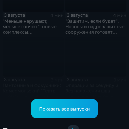
3 августа
3 августа
4 мин
4 мин
"Меньше нарушают,
"Защитим, если будет".
меньше гоняют": новые
Насосы и гидрозащитные
комплексы
сооружения готовят
видеофиксации помогают
власти на случай паводка
обнаружить нарушителей
ПДД
3 августа
3 августа
3 мин
3 мин
Пантомима и фокусники:
Операции за секунду и
Комсомольский "Театр
без наложения шва
особого творчества"
освоили в хабаровском
получил гран-при за "Сон
филиале МНТК
кота Лео"
"Микрохирургии глаза"
Показать все выпуски