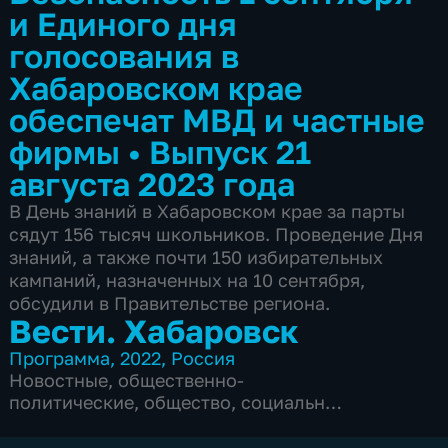
и Единого дня
голосования в
Хабаровском крае
обеспечат МВД и частные
фирмы
•
Выпуск 21
августа 2023 года
В День знаний в Хабаровском крае за парты
сядут 156 тысяч школьников. Проведение Дня
знаний, а также почти 150 избирательных
кампаний, назначенных на 10 сентября,
обсудили в Правительстве региона.
Вести. Хабаровск
Программа
,
2022
,
Россия
Новостные
,
общественно-
политические
,
общество
,
социально-
экономические
,
5 сезонов, 6104 выпуска