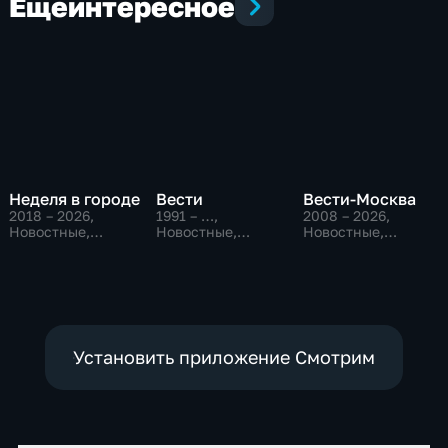
Еще
интересное
Неделя в городе
Вести
Вести-Москва
2018 – 2026
,
1991 – …
,
2008 – 2026
,
Новостные,
Новостные,
Новостные,
Общество,
Общественно-
Общественно-
общественно-
политические,
политические,
политические
социально-
социально-
экономические
экономические
Установить приложение Смотрим