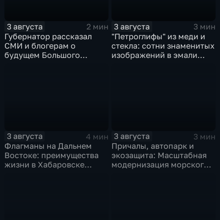
3 августа
3 августа
2 мин
3 мин
Губернатор рассказал
"Петроглифы" из меди и
СМИ и блогерам о
стекла: сотни знаменитых
будущем Большого
изображений в эмали
Уссурийского острова и
готовятся к выставке в
аэропорта Хурба
Хабаровске
3 августа
3 августа
4 мин
3 мин
Флагманы на Дальнем
Причалы, автопарк и
Востоке: преимущества
экозащита: Масштабная
жизни в Хабаровске
модернизация морского
оценили федеральные
терминала идет в
СМИ и блогеры
Советской Гавани