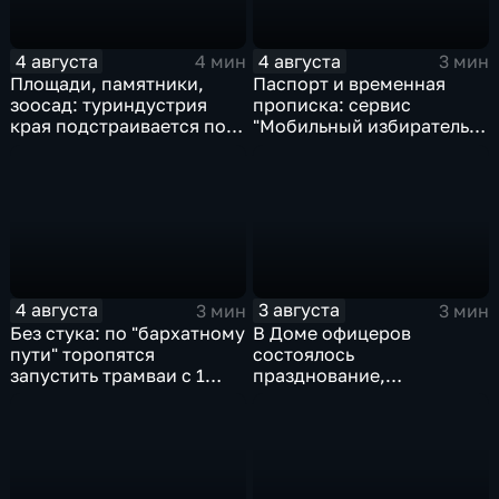
4 августа
4 августа
4 мин
3 мин
Площади, памятники,
Паспорт и временная
зоосад: туриндустрия
прописка: сервис
края подстраивается под
"Мобильный избиратель"
запросы гостей из
запустили в МФЦ
Гонконга
Хабаровского края
4 августа
3 августа
3 мин
3 мин
Без стука: по "бархатному
В Доме офицеров
пути" торопятся
состоялось
запустить трамваи с 1
празднование,
сентября от
приуроченное к 108-ой
Волочаевской до
годовщине со дня
Гамарника
образования ВВО