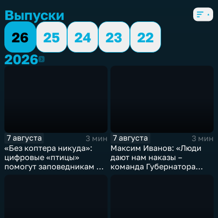
Выпуски
26
25
24
23
22
2026
2026
7 августа
7 августа
3 мин
3 мин
«Без коптера никуда»:
Максим Иванов: «Люди
цифровые «птицы»
дают нам наказы –
помогут заповедникам в
команда Губернатора
борьбе с пожарами и
развивает наши
браконьерами
пространства»