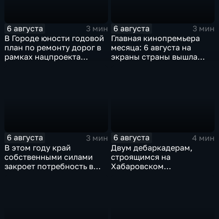
6 августа
6 августа
3 мин
3 мин
В Городе юности годовой
Главная кинопремьера
план по ремонту дорог в
месяца: 6 августа на
рамках нацпроекта
экраны страны вышла
выполнен на 80
комедия «Последний
процентов
богатырь. Колобок»
6 августа
6 августа
3 мин
4 мин
В этом году край
Двум дебаркадерам,
собственными силами
строящимся на
закроет потребность в
Хабаровском
картофеле – сразу на 82
судостроительном,
процента
присвоили имена героев-
земляков