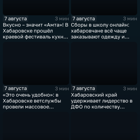
7 августа
7 августа
3 мин
3 мин
Вкусно – значит «Амта»! В
Сборы в школу онлайн:
Хабаровске прошёл
хабаровчане всё чаще
краевой фестиваль кухни
заказывают одежду и
коренных народов
канцелярию для детей на
Севера
маркетплейсах
7 августа
7 августа
3 мин
3 мин
«Это очень удобно»: в
Хабаровский край
Хабаровске ветслужбы
удерживает лидерство в
провели массовое
ДФО по количеству
чипирование домашних
строящихся школ и
питомцев
детсадов