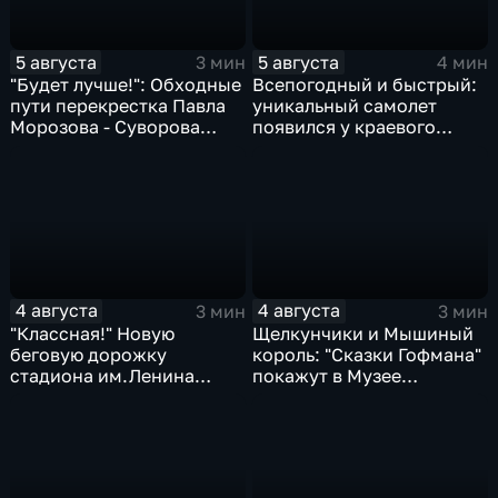
5 августа
5 августа
3 мин
4 мин
"Будет лучше!": Обходные
Всепогодный и быстрый:
пути перекрестка Павла
уникальный самолет
Морозова - Суворова
появился у краевого
ищут автомобили и
центра медицины
автобусы
катастроф
4 августа
4 августа
3 мин
3 мин
"Классная!" Новую
Щелкунчики и Мышиный
беговую дорожку
король: "Сказки Гофмана"
стадиона им.Ленина
покажут в Музее
оценили любители бега и
изобразительных
северной ходьбы
искусств Комсомольска