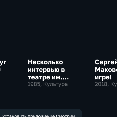
уг
Несколько
Серге
а
интервью в
Маков
театре им.
игре!
Маяковского
1985
, Культура
2018
, К
Установить приложение Смотрим