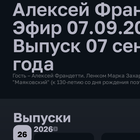
Алексей Фран
Эфир 07.09.
Выпуск 07 се
года
Гость – Алексей Франдетти. Ленком Марка Заха
"Маяковский" (к 130-летию со дня рождения по
Выпуски
2026
2026
26