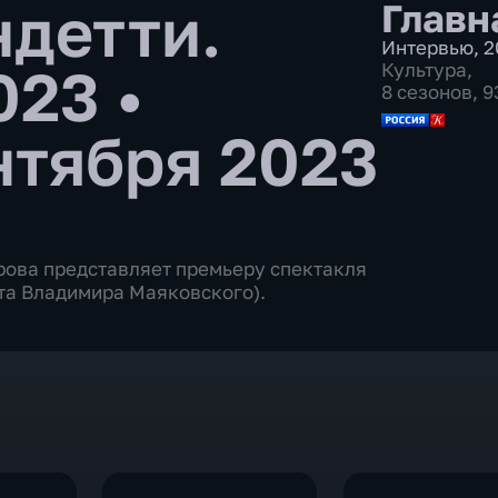
детти.
Главн
Интервью
,
2
2023
•
Культура
,
8 сезонов, 
нтября 2023
рова представляет премьеру спектакля
эта Владимира Маяковского).