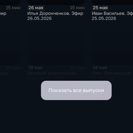
26 мая
25 мая
15 мин
15 мин
фир
Илья Доронченков. Эфир
Иван Васильев. Э
26.05.2026
25.05.2026
18 мая
14 мая
15 мин
15 мин
ова.
Дмитрий Крестьянкин.
Олег Липовецкий.
Эфир 18.05.2026
14.05.2026
Показать все выпуски