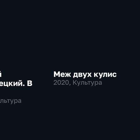
й
Меж двух кулис
ецкий. В
2020
, Культура
ультура