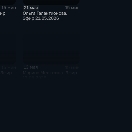
21 мая
15 мин
15 мин
фир
Ольга Галактионова.
Эфир 21.05.2026
13 мая
15 мин
15 мин
 Эфир
Марина Мелютина. Эфир
13.05.2026