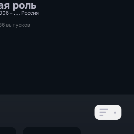
ая роль
006 – …
,
Россия
936 выпусков