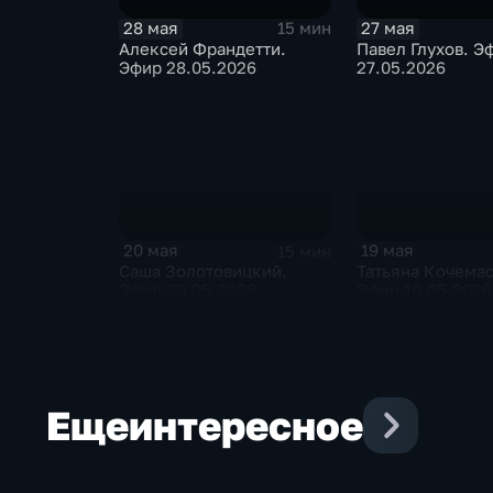
28 мая
27 мая
15 мин
Алексей Франдетти.
Павел Глухов. Э
Эфир 28.05.2026
27.05.2026
20 мая
19 мая
15 мин
Саша Золотовицкий.
Татьяна Кочемас
Эфир 20.05.2026
Эфир 19.05.2026
Еще
интересное