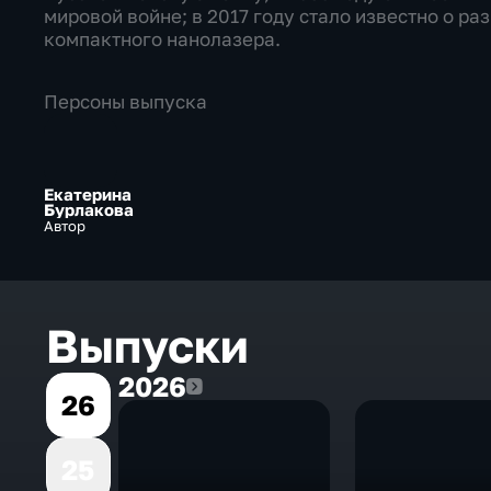
мировой войне; в 2017 году стало известно о р
компактного нанолазера.
Персоны выпуска
Екатерина
Бурлакова
Автор
Выпуски
2026
2026
26
25