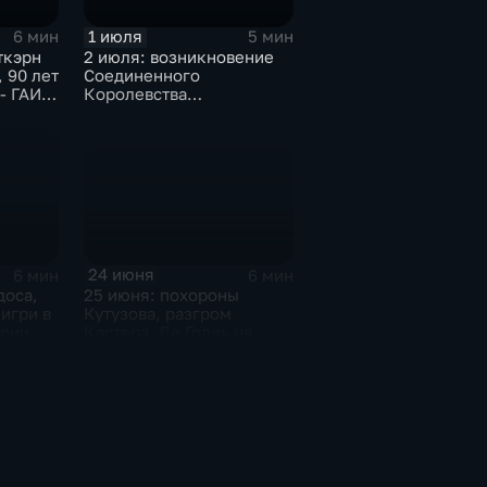
1 июля
6 мин
5 мин
ткэрн
2 июля: возникновение
 90 лет
Соединенного
- ГАИ -
Королевства
ние
Великобритании и
кар,
Ирландии,
ам от
провозглашение
Социалистической
Республики Вьетнам
24 июня
6 мин
6 мин
25 июня: похороны
доса,
Кутузова, разгром
игри в
Кастера, Де Голль на
ерии
Байконуре и серебро
Евро-1988