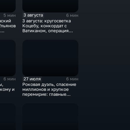
3 августа
5 мин
6 мин
вский
3 августа: кругосветка
Ульянов
Коцебу, конкордат с
,
Ватиканом, операция
и
"Рельсовая война" и
закрытие Олимпиады-80
27 июля
6 мин
6 мин
ы,
Роковая дуэль, спасение
кому и
миллионов и хрупкое
перемирие: главные
исторические события 27
июля