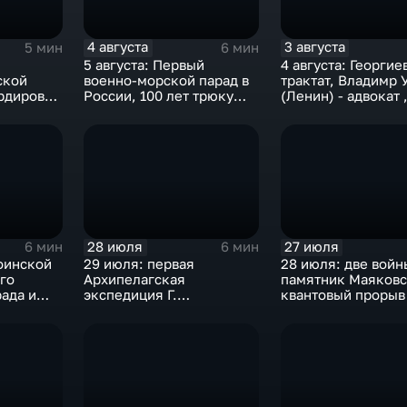
4 августа
3 августа
5 мин
6 мин
5 августа: Первый
4 августа: Георгие
ской
военно-морской парад в
трактат, Владимр 
рдировка
России, 100 лет трюку
(Ленин) - адвокат 
ет
Гудини, "Огонь по
нейтралитет США 
штабам!", олимпиада в
деноминация 1997
Рио-де-Жанейро
28 июля
27 июля
6 мин
6 мин
оинской
29 июля: первая
28 июля: две войн
го
Архипелагская
памятник Маяковс
ада и
экспедиция Г.
квантовый прорыв
их
Спиридонова, мораторий
СССР на ядерные взрывы
и испытания самолета
ТУ-124А