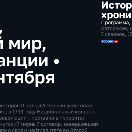
Истор
хрони
,
Программа
,
Авторские
,
7 сезонов, 
 мир,
ранции
•
нтября
ушкетеров Шарль д'Артаньян арестовал
е; в 1793 году Национальный конвент –
революции – поставил в приоритет
смутский мирный договор, завершивший
ли о своем нейтралитете во Второй