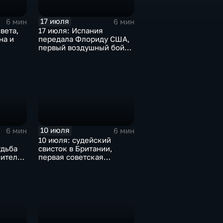
17 июля
6 мин
6 мин
вета,
17 июля: Испания
на и
передала Флориду США,
первый воздушный бой
над морем т марш
побежденных
10 июля
6 мин
6 мин
:
10 июля: судейский
удьба
свисток в Британии,
сителя
первая советская
ников
Конституция, трагедия в
Едвабне и присяга
Ельцина