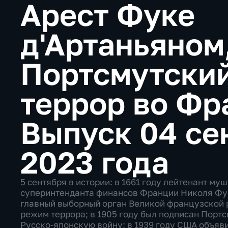
Арест Фуке
д'Артаньяном
Портсмутский
террор во Ф
Выпуск 04 се
2023 года
5 сентября в истории: в 1661 году лейтенант м
суперинтенданта финансов Франции Николя Фук
главный выборный орган Великой французской 
режим террора; в 1905 году был подписан Порт
Русско-японскую войну; в 1939 году США объяви