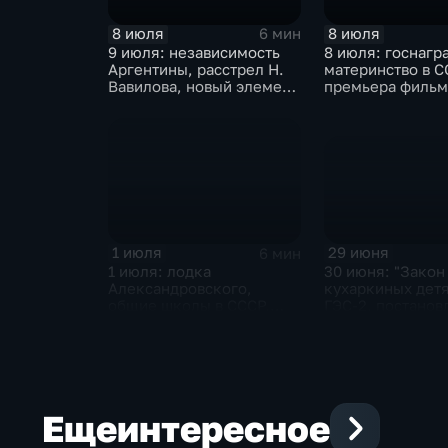
8 июля
8 июля
6 мин
9 июля: независимость
8 июля: госнагр
Аргентины, расстрел Н.
материнство в С
Вавилова, новый элемент
премьера фильм
- Нобелий, Г. Киссинджер
"Хозяин тайги",
едет в Китай
Ким Ир Сена
29 июня
1 июля
6 мин
30 июня: "Закон
1 июля: лодка
кухаркиных детя
Александровского,
ГЭС-2, постанов
общие школы в СССР,
преодолении ку
демарш Де Голля и
личности", заве
роспуск ОВД
чековая приват
России
Еще
интересное