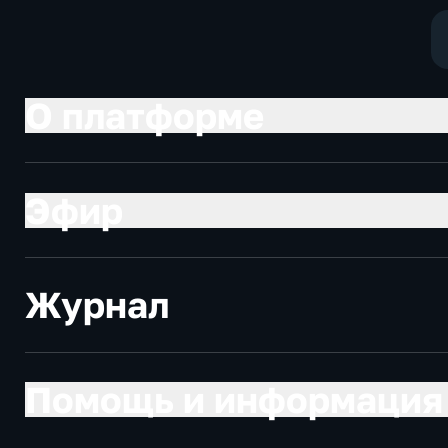
О платформе
Эфир
Журнал
Помощь и информация