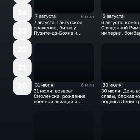
24
7 августа
5 августа
6 мин
7 августа: Гангутское
6 августа: конец
сражение, битва у
Священной Рим
23
Пуэнте-дэ-Бояка и
империи, бомба
мировой рекорд
Хиросимы и пол
гидросамолета БЕ-200
Германа Титова
22
21
20
31 июля
30 июля
6 мин
31 июля: возврат
30 июля: День в
Смоленска, рождение
славы, блокадно
военной авиации и
подвига Ленингр
открытие "Лужников"
великих советск
свершений