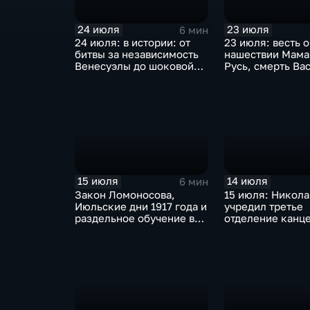
24 июля
23 июля
6 мин
24 июля: в истории: от
23 июля: весть о
битвы за независимость
нашествии Мама
Венесуэлы до шоковой
Русь, смерть Ва
денежной реформы
мораторий на д
Ельцина
китов
15 июля
14 июля
6 мин
Закон Ломоносова,
15 июля: Никола
Июльские дни 1917 года и
учредил третье
раздельное обучение в
отделение канц
школах СССР: главные
начало граждан
события 16 июля в
авиации в СССР,
истории России и мира
Майнауское зая
против ядерного
крупнейшая тех
катастрофа в М
метро