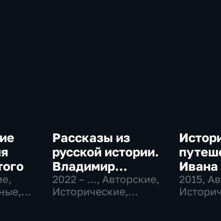
ие
Рассказы из
Истор
ия
русской истории.
путеш
того
Владимир
Ивана 
ие,
Мединский
2022 – …
, Авторские,
"Книги
2015
, А
ные,
Исторические,
Историч
образовательные
литерат