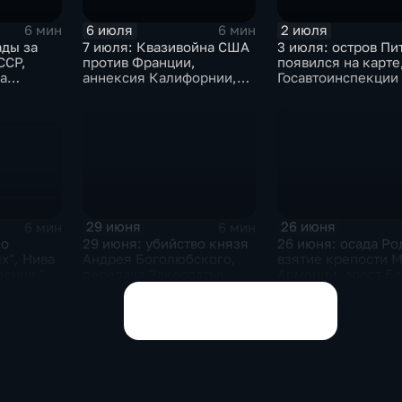
6 июля
2 июля
6 мин
6 мин
ады за
7 июля: Квазивойна США
3 июля: остров Пи
ССР,
против Франции,
появился на карте,
а
аннексия Калифорнии,
Госавтоинспекции 
 смерть
агрессия Японии в Китае
ГИБДД, переселе
и Брионская декларация
евреев на Мадагас
помощь моджахед
США
29 июня
26 июня
6 мин
6 мин
 о
29 июня: убийство князя
26 июня: осада Ро
х", Нива
Андрея Боголюбского,
взятие крепости М
ление "О
передача Закарпатья
Армении, арест Б
льта
Украинской ССР, запуск
ршилась
Кольской АЭС
Показать все выпуски
изация