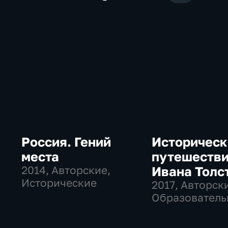
Россия. Гений
Историческ
места
путешеств
2014
, Авторские,
Ивана Толс
Исторические
2017
, Авторск
Образователь
исторические