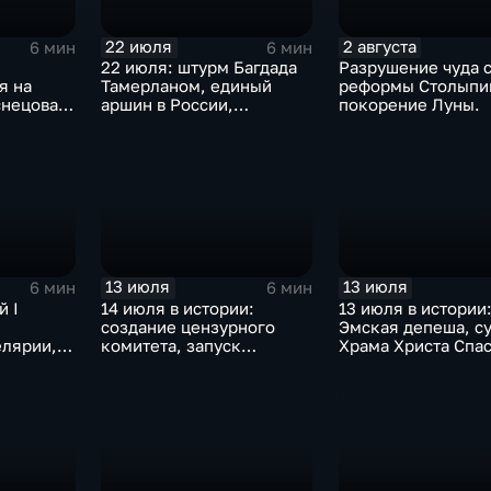
22 июля
2 августа
6 мин
6 мин
22 июля: штурм Багдада
Разрушение чуда с
я на
Тамерланом, единый
реформы Столыпи
снецова и
аршин в России,
покорение Луны.
обычу
реабилитация Дрейфуса
и отмена порки в
английских школах
13 июля
13 июля
6 мин
6 мин
й I
14 июля в истории:
13 июля в истории
создание цензурного
Эмская депеша, с
елярии,
комитета, запуск
Храма Христа Спа
ской
Транссиба и свержение
и подвиг погранич
монархии в Ираке
вление
 оружия,
ногенная
осковском