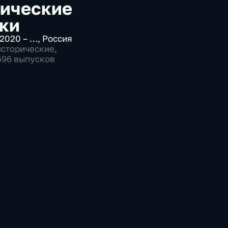
ические
ки
2020 – …
,
Россия
исторические
,
1596 выпусков