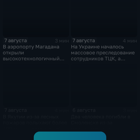
США
дронов
7 августа
7 августа
3 мин
4 мин
В аэропорту Магадана
На Украине началось
открыли
массовое преследование
высокотехнологичный
сотрудников ТЦК, а
грузовой терминал
военкоматы пополнят
бывшими заключенными
7 августа
6 августа
4 мин
3 мин
В Якутии из-за лесных
Два человека погибли в
пожаров полыхают более
Смоленске из-за
400 тысяч гектаров тайги,
разрушительного
зафиксировано 77 очагов
урагана, 15 тысяч