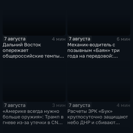
отразили более 70
отделение детской
контратак ВСУ
больницы
7 августа
7 августа
4 мин
6 мин
Дальний Восток
Механик-водитель с
опережает
позывным «Баян» три
общероссийские темпы
года на передовой:
по привлечению
история мужества
инвестиций, доложил
российского
Юрий Трутнев Владимиру
добровольца
Путину
7 августа
7 августа
3 мин
4 мин
«Америке всегда нужно
Расчеты ЗРК «Бук»
больше оружия»: Трамп в
круглосуточно защищают
гневе из-за утечки в CNN
небо ДНР и сбивают
о дефиците снарядов в
десятки вражеских