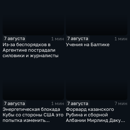
контролем российских
войск
7 августа
7 августа
1 мин
1 мин
Из-за беспорядков в
Учения на Балтике
Аргентине пострадали
силовики и журналисты
7 августа
7 августа
1 мин
7 мин
Энергетическая блокада
Форвард казанского
Кубы со стороны США это
Рубина и сборной
попытка изменить
Албании Мирлинд Даку
Конституцию островного
переше в Спартак за 11