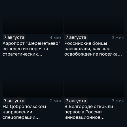
государства
миллионов евро
7 августа
7 августа
4 мин
3 мин
Аэропорт "Шереметьево"
Российские бойцы
выведен из перечня
рассказали, как шло
стратегических
освобождение поселка
предприятий
Красноярское на
Добропольском
направлении
спецоперации
7 августа
7 августа
2 мин
3 мин
На Добропольском
В Белгороде открыли
направлении
первое в России
спецоперации
инновационное
российские бойцы
модульное приемное