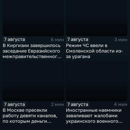
дайвингу
7 августа
7 августа
6 мин
3 мин
В Киргизии завершилось
Режим ЧС ввели в
заседание Евразийского
Смоленской области из-
межправительственного
за урагана
совета
7 августа
7 августа
2 мин
4 мин
В Москве пресекли
Иностранные наемники
работу девяти каналов,
заваливают жалобами
по которым деньги
украинского военного
выводились за рубеж
омбудсмена