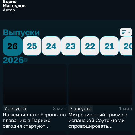
Борис
Максудов
Автор
Выпуски
26
25
24
23
22
21
20
2026
2026
7 августа
7 августа
3 мин
1 мин
На чемпионате Европы по
Миграционный кризис в
плаванию в Париже
испанской Сеуте могли
сегодня стартуют
спровоцировать
соревнования по хай-
спецслужбы Израиля