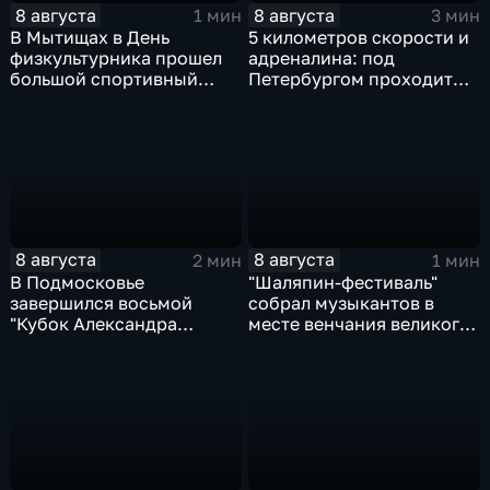
8 августа
8 августа
1 мин
3 мин
В Мытищах в День
5 километров скорости и
физкультурника прошел
адреналина: под
большой спортивный
Петербургом проходит
фестиваль
третий этап "Формулы‑4"
8 августа
8 августа
2 мин
1 мин
В Подмосковье
"Шаляпин‑фестиваль"
завершился восьмой
собрал музыкантов в
"Кубок Александра
месте венчания великого
Овечкина"
певца