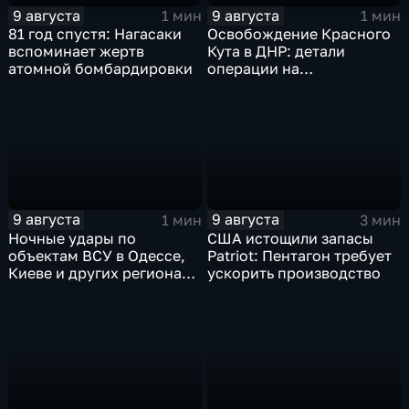
9 августа
9 августа
1 мин
1 мин
81 год спустя: Нагасаки
Освобождение Красного
вспоминает жертв
Кута в ДНР: детали
атомной бомбардировки
операции на
Добропольском
направлении
9 августа
9 августа
1 мин
3 мин
Ночные удары по
США истощили запасы
объектам ВСУ в Одессе,
Patriot: Пентагон требует
Киеве и других регионах
ускорить производство
Украины