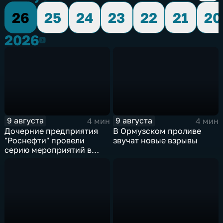
26
25
24
23
22
21
20
2026
2026
9 августа
9 августа
4 мин
4 мин
Дочерние предприятия
В Ормузском проливе
"Роснефти" провели
звучат новые взрывы
серию мероприятий в
поддержку коренных
народов Севера и
Дальнего Востока