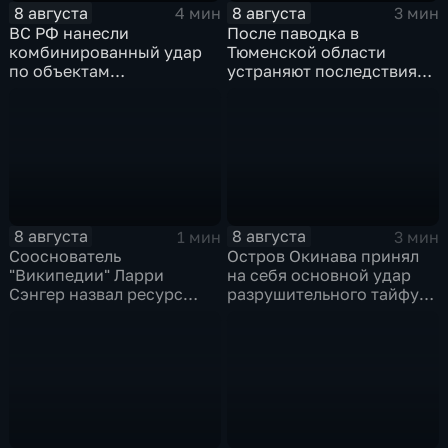
8 августа
8 августа
4 мин
3 мин
ВС РФ нанесли
После паводка в
комбинированный удар
Тюменской области
по объектам
устраняют последствия
логистической,
для водоснабжения
топливной и
энергетической
инфраструктуры в Киеве
8 августа
8 августа
1 мин
3 мин
Сооснователь
Остров Окинава принял
"Википедии" Ларри
на себя основной удар
Сэнгер назвал ресурс
разрушительного тайфуна
инструментом
"Дельфин"
пропаганды