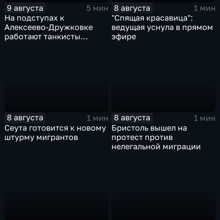
9 августа
8 августа
5 мин
1 мин
На подступах к
"Спящая красавица":
Алексеево-Дружковке
ведущая уснула в прямом
работают танкисты
эфире
"Южной"
8 августа
8 августа
1 мин
1 мин
Сеута готовится к новому
Бристоль вышел на
штурму мигрантов
протест против
нелегальной миграции