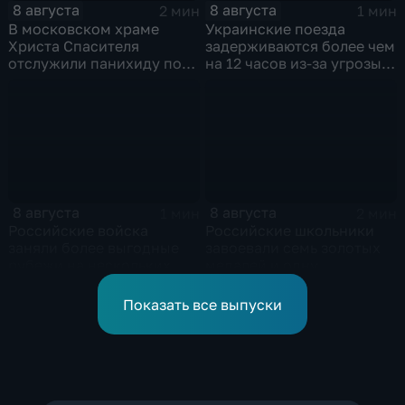
8 августа
8 августа
2 мин
1 мин
В московском храме
Украинские поезда
Христа Спасителя
задерживаются более чем
отслужили панихиду по
на 12 часов из-за угрозы
погибшим жителям
обстрелов
Южной Осетии
8 августа
8 августа
1 мин
2 мин
Российские войска
Российские школьники
заняли более выгодные
завоевали семь золотых
рубежи на нескольких
медалей и одну
направлениях в зоне СВО
бронзовую на турнире по
ИИ
Показать все выпуски