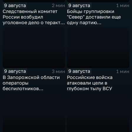
9 августа
9 августа
2 мин
1 мин
Следственный комитет
Бойцы группировки
России возбудил
"Север" доставили еще
уголовное дело о теракте
одну партию
после ночной атаки ВСУ
гуманитарного груза
на Белгород
9 августа
9 августа
3 мин
1 мин
В Запорожской области
Российские войска
операторы
атаковали цели в
беспилотников
глубоком тылу ВСУ
группировки "Восток"
планомерно уничтожают
технику и укрепления
ВСУ