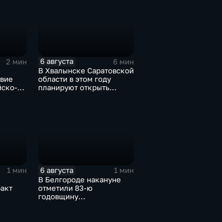
6 августа
2 мин
6 мин
В Хвалынске Саратовской
твие
области в этом году
йско-
планируют открыть
новую больницу
орума
изской
6 августа
1 мин
1 мин
В Белгороде накануне
акт
отметили 83-ю
годовщину
освобождения города от
немецко-фашистских
захватчиков