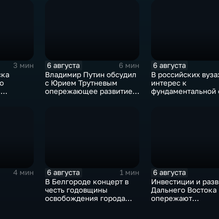
6 августа
6 августа
3 мин
6 мин
ска
Владимир Путин обсудил
В российских вуза
о
с Юрием Трутневым
интерес к
и
опережающее развитие
фундаментальной
Дальнего Востока
и авиастроению н
перехода к новой
образования
6 августа
6 августа
4 мин
1 мин
В Белгороде концерт в
Инвестиции и разв
честь годовщины
Дальнего Востока
освобождения города
опережают
продолжился несмотря
среднероссийски
на блэкаут
показатели