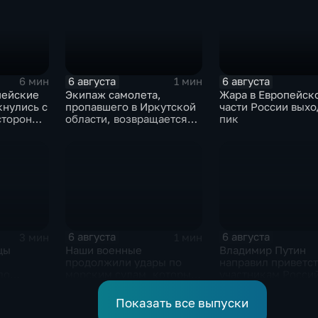
6 августа
6 августа
6 мин
1 мин
пейские
Экипаж самолета,
Жара в Европейск
кнулись с
пропавшего в Иркутской
части России выхо
стороны
области, возвращается
пик
домой
6 августа
6 августа
3 мин
1 мин
цы
Наши военные
Владимир Путин
продолжили удары по
направил приветс
ло
морским судам, которые
участникам Росси
рожской
перевозят военные грузы
киргизского
экономического ф
Показать все выпуски
и Российско-кирг