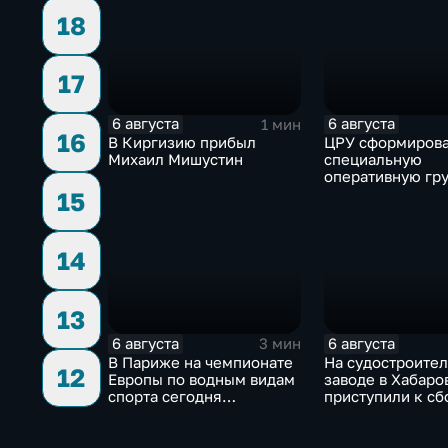
спецслужбами д
18
терактов в Росс
17
6 августа
6 августа
1 мин
16
В Киргизию прибыл
ЦРУ сформиров
Михаил Мишустин
специальную
оперативную гру
смене власти на
15
14
13
6 августа
6 августа
3 мин
В Париже на чемпионате
На судостроите
12
Европы по водным видам
заводе в Хабаро
спорта сегодня
приступили к сб
завершаются
дебаркадеров
выступления по прыжкам
в воду