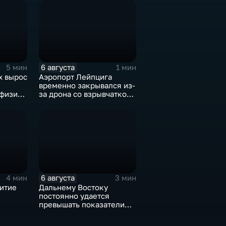
6 августа
5 мин
1 мин
х вырос
Аэропорт Лейпцига
временно закрывался из-
 физике
за дрона со взрывчаткой
а фоне
рядом с украинским
 модели
грузовым самолетом
6 августа
4 мин
3 мин
итие
Дальнему Востоку
постоянно удается
превышать показатели
е
привлечения
инвестицийВ