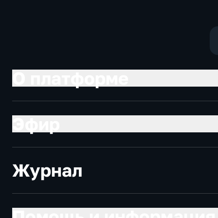
О платформе
Эфир
Журнал
Помощь и информация