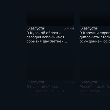
6 августа
6 августа
5 мин
В Курской области
В Карелии евро
сегодня вспоминают
дипломаты стол
события двухлетней
осуждением со 
давности
жителей
6 августа
6 августа
4 мин
В Курской области
Российские бой
сегодня вспоминают
рассказали, как
события 2024 года
освобождали се
Зарница в Запо
области