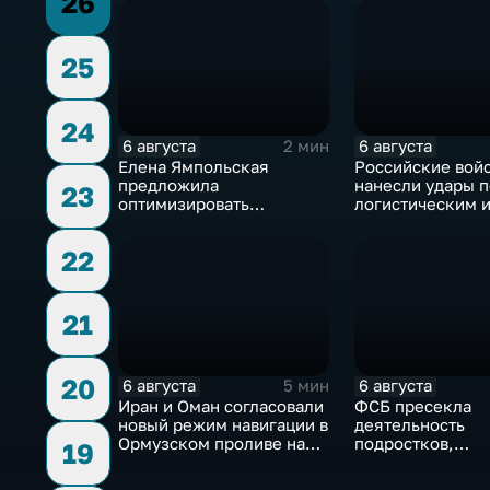
26
25
24
6 августа
6 августа
2 мин
Елена Ямпольская
Российские вой
предложила
нанесли удары п
23
оптимизировать
логистическим 
перечень олимпиад для
энергетическим
поступления в вузы
объектам ВСУ
22
21
20
6 августа
6 августа
5 мин
Иран и Оман согласовали
ФСБ пресекла
новый режим навигации в
деятельность
Ормузском проливе на
подростков,
19
фоне нехватки
завербованных
боеприпасов у США
украинскими