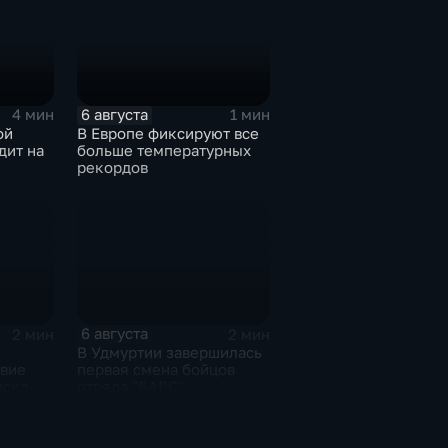
6 августа
4 мин
1 мин
ой
В Европе фиксируют все
дит на
больше температурных
рекордов
6 августа
2 мин
2 мин
В Удмуртии завершилась
твие
первая смена бойцов
йско-
отряда "БАРС"
орума
изской