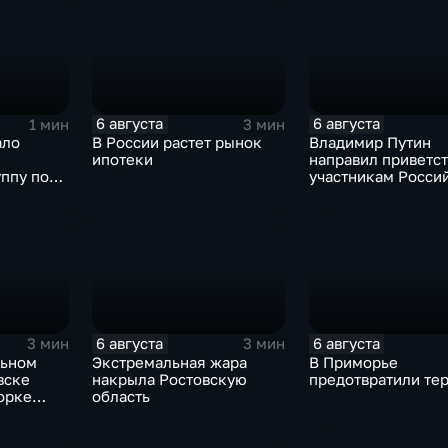
ля
ии
6 августа
6 августа
1 мин
3 мин
ало
В России растет рынок
Владимир Путин
ипотеки
направил приветс
ппу по
участникам Росси
 Кубе.
киргизского
экономического ф
и Российско-кирг
межрегиональной
конференции
6 августа
6 августа
3 мин
3 мин
льном
Экстремальная жара
В Приморье
вске
накрыла Ростовскую
предотвратили тер
орке
область