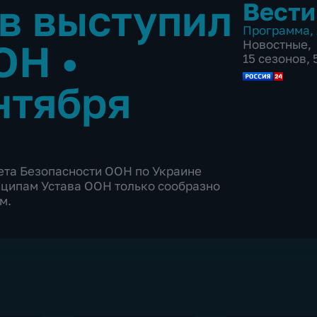
в выступил
Вести
Программа
,
ООН
•
Новостные
,
15 сезонов,
нтября
ета Безопасности ООН по Украине
нципам Устава ООН только сообразно
м.