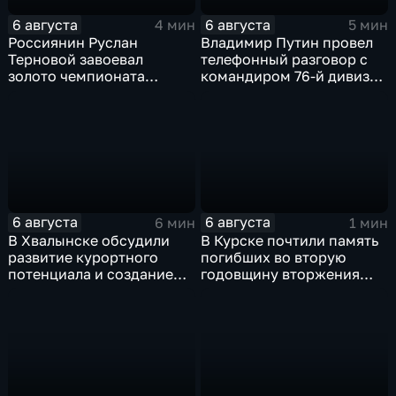
6 августа
6 августа
4 мин
5 мин
Россиянин Руслан
Владимир Путин провел
Терновой завоевал
телефонный разговор с
золото чемпионата
командиром 76-й дивизии
Европы в прыжках с 10-
ВДВ Абдулазизом
метровой вышки
Шихабидовым
6 августа
6 августа
6 мин
1 мин
В Хвалынске обсудили
В Курске почтили память
развитие курортного
погибших во вторую
потенциала и создание
годовщину вторжения
медицинского кластера
ВСУ