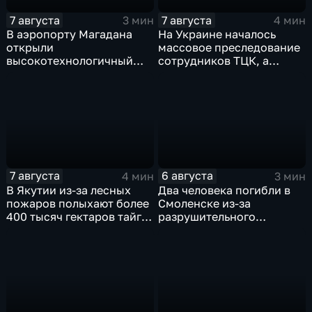
7 августа
7 августа
3 мин
4 мин
В аэропорту Магадана
На Украине началось
открыли
массовое преследование
высокотехнологичный
сотрудников ТЦК, а
грузовой терминал
военкоматы пополнят
бывшими заключенными
7 августа
6 августа
4 мин
3 мин
В Якутии из-за лесных
Два человека погибли в
пожаров полыхают более
Смоленске из-за
400 тысяч гектаров тайги,
разрушительного
зафиксировано 77 очагов
урагана, 15 тысяч
возгорания
жителей остались без
света