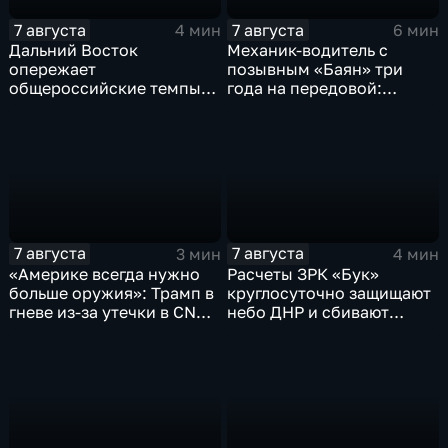
7 августа
7 августа
4 мин
6 мин
Дальний Восток
Механик-водитель с
опережает
позывным «Баян» три
общероссийские темпы
года на передовой:
по привлечению
история мужества
инвестиций, доложил
российского
Юрий Трутнев Владимиру
добровольца
Путину
7 августа
7 августа
3 мин
4 мин
«Америке всегда нужно
Расчеты ЗРК «Бук»
больше оружия»: Трамп в
круглосуточно защищают
гневе из-за утечки в CNN
небо ДНР и сбивают
о дефиците снарядов в
десятки вражеских
США
дронов