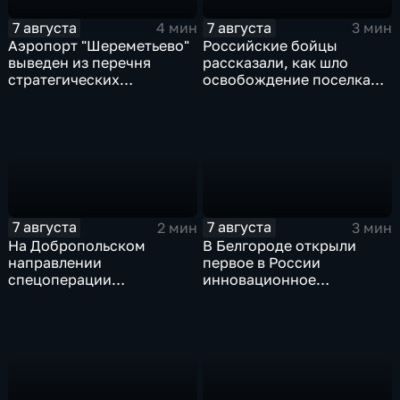
7 августа
7 августа
4 мин
3 мин
Аэропорт "Шереметьево"
Российские бойцы
выведен из перечня
рассказали, как шло
стратегических
освобождение поселка
предприятий
Красноярское на
Добропольском
направлении
спецоперации
7 августа
7 августа
2 мин
3 мин
На Добропольском
В Белгороде открыли
направлении
первое в России
спецоперации
инновационное
российские бойцы
модульное приемное
отразили более 70
отделение детской
контратак ВСУ
больницы