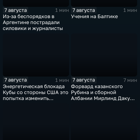
7 августа
7 августа
1 мин
1 мин
Из-за беспорядков в
Учения на Балтике
Аргентине пострадали
силовики и журналисты
7 августа
7 августа
1 мин
7 мин
Энергетическая блокада
Форвард казанского
Кубы со стороны США это
Рубина и сборной
попытка изменить
Албании Мирлинд Даку
Конституцию островного
переше в Спартак за 11
государства
миллионов евро