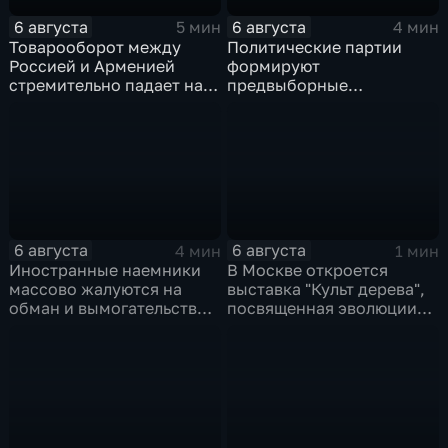
6 августа
6 августа
5 мин
4 мин
Товарооборот между
Политические партии
Россией и Арменией
формируют
стремительно падает на
предвыборные
фоне курса Еревана на
программы на фоне роста
евроинтеграцию
электоральной
активности
6 августа
6 августа
4 мин
1 мин
Иностранные наемники
В Москве откроется
массово жалуются на
выставка "Культ дерева",
обман и вымогательство
посвященная эволюции
со стороны
художественной
командования ВСУ
обработки древесины