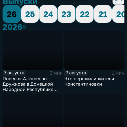
Выпуски
26
25
24
23
22
21
20
2026
2026
7 августа
7 августа
3 мин
1 мин
Поселок Алексеево-
Что пережили жители
Дружкова в Донецкой
Константиновки
Народной Республике
под полным огневым
контролем российских
войск