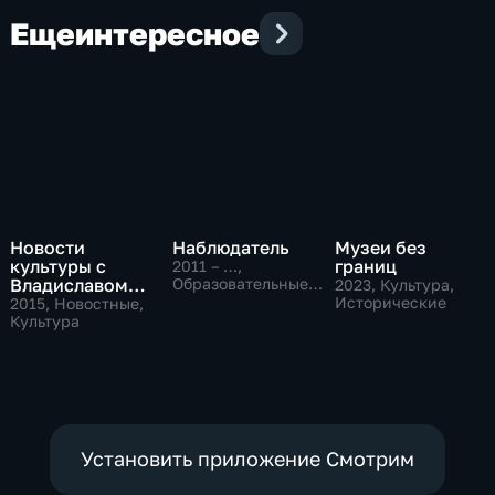
Еще
интересное
Новости
Наблюдатель
Музеи без
культуры с
границ
2011 – …
,
Владиславом
Образовательные,
2023
, Культура,
Культура
Флярковским
Исторические
2015
, Новостные,
Культура
Установить приложение Смотрим