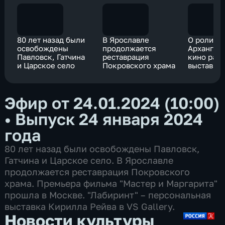
80 лет назад были
В Ярославле
О роли
освобождены
продолжается
Архангел
Павловск, Гатчина
реставрация
кино рас
и Царское село
Покровского храма
выставка 
Ботаниче
оранжере
заповедн
Эфир от 24.01.2024 (10:00)
•
Выпуск 24 января 2024
года
80 лет назад были освобождены Павловск,
Гатчина и Царское село. В Ярославле
продолжается реставрация Покровского
храма. Премьера фильма "Мастер и Маргарита"
прошла в Москве. "Лабиринт" – персональная
выставка Кирилла Рейва в VS Gallery.
Новости культуры