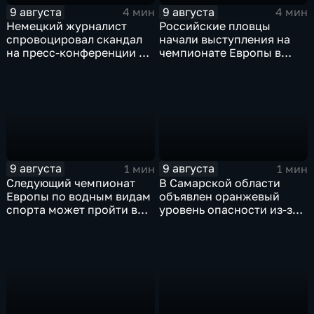
9 августа
9 августа
4 мин
4 мин
Немецкий журналист
Российские пловцы
спровоцировал скандал
начали выступления на
на пресс-конференции в
чемпионате Европы в
Сербии
Париже на фоне споров о
символике
9 августа
9 августа
1 мин
1 мин
Следующий чемпионат
В Самарской области
Европы по водным видам
объявлен оранжевый
спорта может пройти в
уровень опасности из-за
России
урагана