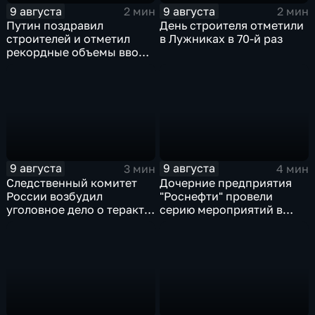
9 августа
9 августа
2 мин
2 мин
Путин поздравил
День строителя отметили
строителей и отметил
в Лужниках в 70-й раз
рекордные объемы ввода
жилья
9 августа
9 августа
3 мин
4 мин
Следственный комитет
Дочерние предприятия
России возбудил
"Роснефти" провели
уголовное дело о теракте
серию мероприятий в
после ночной атаки ВСУ
поддержку коренных
на Белгород
народов Севера и
Дальнего Востока