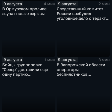
9 августа
9 августа
4 мин
2 мин
В Ормузском проливе
Следственный комитет
звучат новые взрывы
России возбудил
уголовное дело о теракте
после ночной атаки ВСУ
на Белгород
9 августа
9 августа
1 мин
3 мин
Бойцы группировки
В Запорожской области
"Север" доставили еще
операторы
одну партию
беспилотников
гуманитарного груза
группировки "Восток"
планомерно уничтожают
технику и укрепления
ВСУ