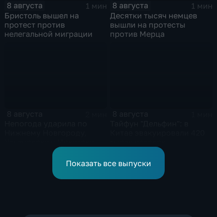
8 августа
8 августа
1 мин
1 мин
Бристоль вышел на
Десятки тысяч немцев
протест против
вышли на протесты
нелегальной миграции
против Мерца
8 августа
8 августа
2 мин
1 мин
Непогода ударила по
Тайфун "Дельфин": в
Нижнему Новгороду,
Китае эвакуировали 420
Ульяновску и Иркутску
тысяч человек
Показать все выпуски