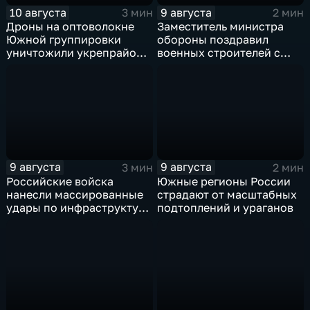
10 августа
9 августа
3 мин
2 мин
Дроны на оптоволокне
Заместитель министра
Южной группировки
обороны поздравил
уничтожили укрепрайон
военных строителей с
ВСУ на Дружковском
профессиональным
направлении
праздником
9 августа
9 августа
3 мин
2 мин
Российские войска
Южные регионы России
нанесли массированные
страдают от масштабных
удары по инфраструктуре
подтоплений и ураганов
и складам беспилотников
в глубоком тылу ВСУ