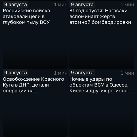
9 августа
9 августа
1 мин
1 мин
Российские войска
81 год спустя: Нагасаки
атаковали цели в
вспоминает жертв
глубоком тылу ВСУ
атомной бомбардировки
9 августа
9 августа
1 мин
1 мин
Освобождение Красного
Ночные удары по
Кута в ДНР: детали
объектам ВСУ в Одессе,
операции на
Киеве и других регионах
Добропольском
Украины
направлении