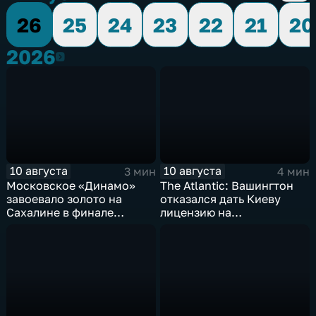
26
25
24
23
22
21
20
2026
2026
10 августа
10 августа
3 мин
4 мин
Московское «Динамо»
The Atlantic: Вашингтон
завоевало золото на
отказался дать Киеву
Сахалине в финале
лицензию на
шестого этапа
производство ЗРК Patriot
чемпионата России по
из-за финансовой
пляжному волейболу
невыгоды