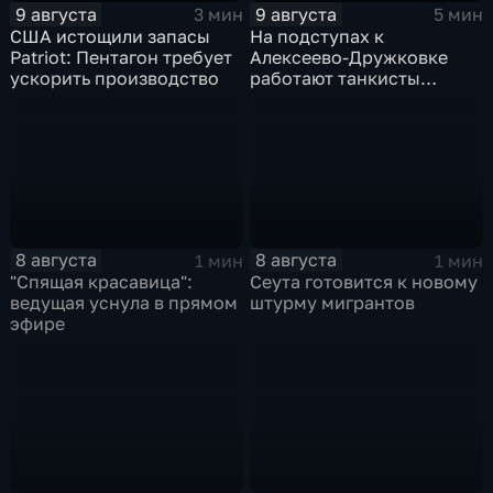
9 августа
9 августа
3 мин
5 мин
США истощили запасы
На подступах к
Patriot: Пентагон требует
Алексеево-Дружковке
ускорить производство
работают танкисты
"Южной"
8 августа
8 августа
1 мин
1 мин
"Спящая красавица":
Сеута готовится к новому
ведущая уснула в прямом
штурму мигрантов
эфире