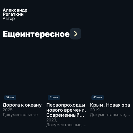
Александр
Рогаткин
Автор
Еще
интересное
Дорога к океану
Первопроходцы
Крым. Новая эра
нового времени.
2025
,
2019
,
Документальные
Современный
Документальные,
Исторические
коммерческий
2023
,
флот России
Документальные,
Исторические