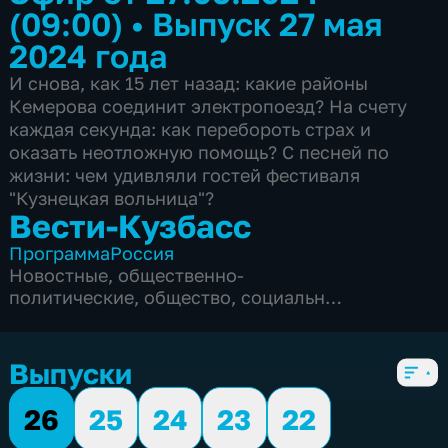
(09:00)
•
Выпуск 27 мая
2024 года
И снова, как 15 лет назад: какие районы
Кемерова соединит электропоезд? На счету
каждая секунда: как перебороть страх и
оказать неотложную помощь? С песней по
жизни: чем удивляли гостей фестиваля
"Кузнецкая вольница"?
Вести-Кузбасс
Программа
Россия
Новостные
,
общественно-
политические
,
общество
,
социально-
экономические
,
5 сезонов, 3135 выпусков
Выпуски
26
25
24
23
22