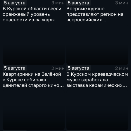
5 августа
5 августа
3 мин
3 мин
В Курской области ввели
Впервые куряне
оранжевый уровень
представляют регион на
опасности из-за жары
всероссийских
юношеских
соревнованиях по игре в
лапту
5 августа
5 августа
2 мин
2 мин
Квартирники на Зелёной
В Курском краеведческом
в Курске собирают
музее заработала
ценителей старого кино
выставка керамических
уже 8 лет
игрушек в традиционных
нарядах нашего края