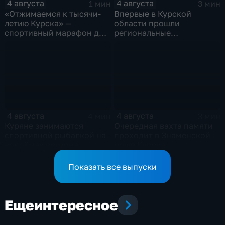
4 августа
4 августа
1 мин
3 мин
«Отжимаемся к тысячи-
Впервые в Курской
летию Курска» —
области прошли
спортивный марафон для
региональные
горожан
соревнования по
мотоджимхане
4 августа
4 августа
4 мин
3 мин
Куряне занимаются
Очередная вахта памяти
спортивной рыбалкой на
проходит в Знаменской
водоёмах региона
роще Курска
Показать все выпуски
Еще
интересное