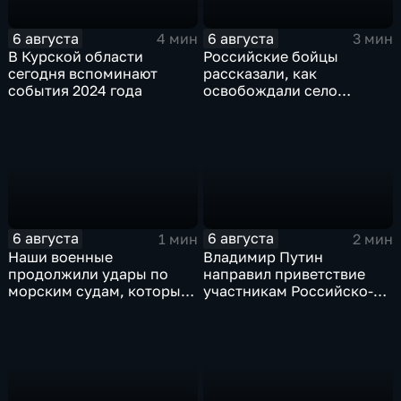
6 августа
6 августа
4 мин
3 мин
В Курской области
Российские бойцы
сегодня вспоминают
рассказали, как
события 2024 года
освобождали село
Зарница в Запорожской
области
6 августа
6 августа
1 мин
2 мин
Наши военные
Владимир Путин
продолжили удары по
направил приветствие
морским судам, которые
участникам Российско-
перевозят военные грузы
киргизского
экономического форума
и Российско-киргизской
межрегиональной
конференции