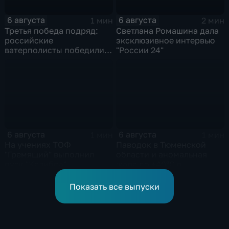
6 августа
6 августа
1 мин
2 мин
Третья победа подряд:
Светлана Ромашина дала
российские
эксклюзивное интервью
ватерполисты победили
"России 24"
Черногорию на
юниорском чемпионате
мира
6 августа
6 августа
1 мин
1 мин
На учениях ТОФ
Паводок в Тюменской
"Гремящий" выполнил
области и аномальная
пуск "Калибра"
жара до +40°C в
Ростовской
Показать все выпуски