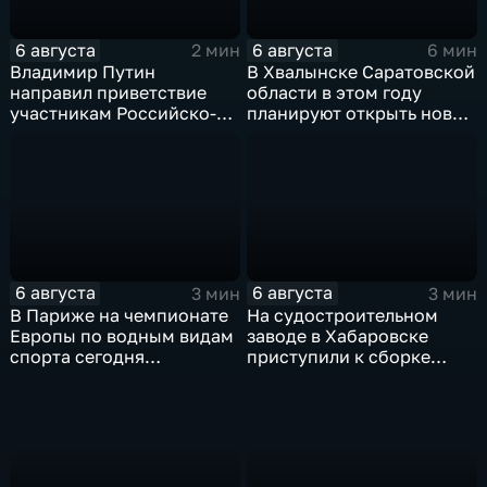
6 августа
6 августа
2 мин
6 мин
Владимир Путин
В Хвалынске Саратовской
направил приветствие
области в этом году
участникам Российско-
планируют открыть новую
киргизского
больницу
экономического форума
и Российско-киргизской
межрегиональной
конференции
6 августа
6 августа
3 мин
3 мин
В Париже на чемпионате
На судостроительном
Европы по водным видам
заводе в Хабаровске
спорта сегодня
приступили к сборке
завершаются
дебаркадеров
выступления по прыжкам
в воду