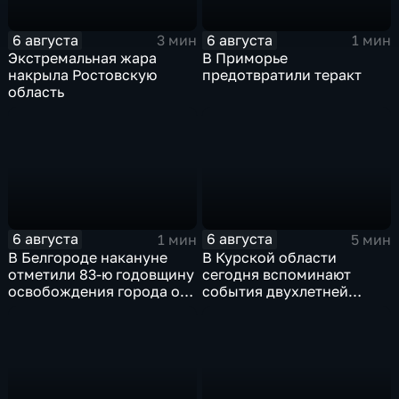
6 августа
6 августа
3 мин
1 мин
Экстремальная жара
В Приморье
накрыла Ростовскую
предотвратили теракт
область
6 августа
6 августа
1 мин
5 мин
В Белгороде накануне
В Курской области
отметили 83-ю годовщину
сегодня вспоминают
освобождения города от
события двухлетней
немецко-фашистских
давности
захватчиков