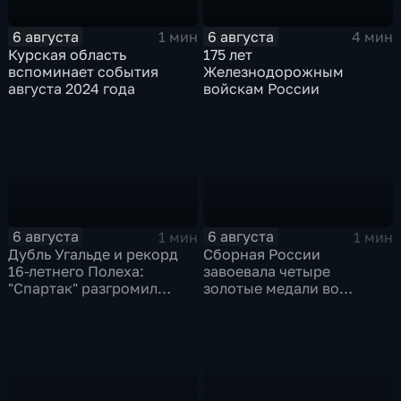
6 августа
6 августа
1 мин
4 мин
Курская область
175 лет
вспоминает события
Железнодорожным
августа 2024 года
войскам России
6 августа
6 августа
1 мин
1 мин
Дубль Угальде и рекорд
Сборная России
16-летнего Полеха:
завоевала четыре
"Спартак" разгромил
золотые медали во
"Оренбург" в Кубке
второй день КМ по
России
зимнему плаванию