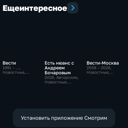
Еще
интересное
Вести
Есть нюанс с
Вести-Москва
Андреем
1991 – …
,
2008 – 2026
,
Новостные,
Бочаровым
Новостные,
Общественно-
Общественно-
2026
, Авторские,
политические,
политические,
Новостные,
социально-
социально-
общественно-
экономические
экономические
политические
Установить приложение Смотрим