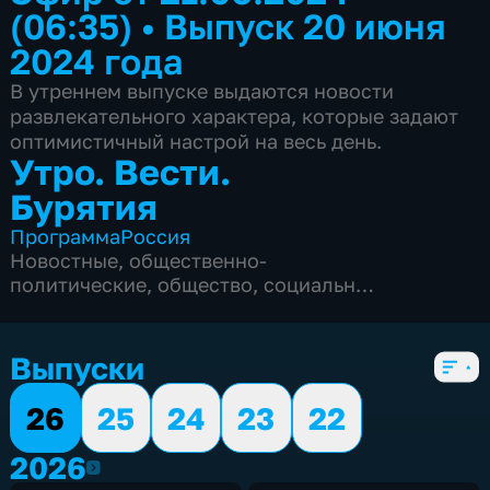
(06:35)
•
Выпуск 20 июня
2024 года
В утреннем выпуске выдаются новости
развлекательного характера, которые задают
оптимистичный настрой на весь день.
Утро. Вести.
Бурятия
Программа
Россия
Новостные
,
общественно-
политические
,
общество
,
социально-
экономические
,
5 сезонов, 1901 выпуск
Выпуски
26
25
24
23
22
2026
2026