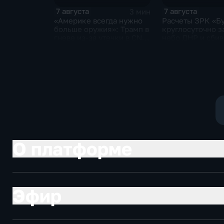
7 августа
7 августа
3 мин
«Америке всегда нужно
Расчеты ЗРК «Б
больше оружия»: Трамп в
круглосуточно 
гневе из-за утечки в CNN
небо ДНР и сби
о дефиците снарядов в
десятки вражес
США
дронов
О платформе
Эфир