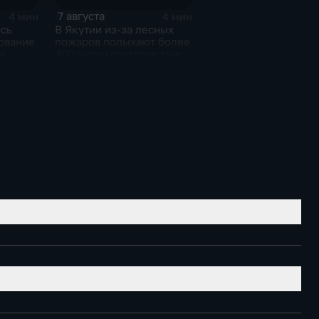
7 августа
4 мин
4 мин
ось
В Якутии из-за лесных
ование
пожаров полыхают более
а
400 тысяч гектаров тайги,
нят
зафиксировано 77 очагов
нными
возгорания