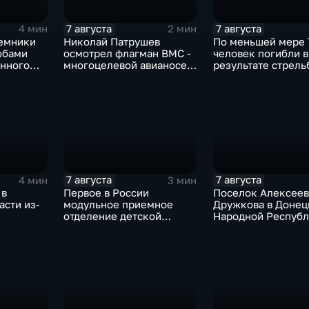
7 августа
7 августа
4 мин
2 мин
емники
Николай Патрушев
По меньшей мере 
обами
осмотрел флагман ВМС -
человек погибли в
енного
многоцелевой авианосец
результате стрель
"Атлантико" в Рио-де-
одной из школ Та
Жанейро
7 августа
7 августа
4 мин
3 мин
 в
Первое в России
Поселок Алексеев
асти из-
модульное приемное
Дружкова в Донец
отделение детской
Народной Респуб
больницы открыли в
под полным огне
Белгороде
контролем россий
войск