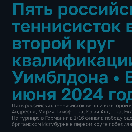
Пять российс
теннисисток 
второй круг
квалификаци
Уимблдона
•
июня 2024 го
Пять российских теннисисток вышли во второй 
Андреева, Мария Тимофеева, Юлия Авдеева, Ек
На турнире в Германии в 1/16 финала победу о
британском Истубурне в первом круге победила