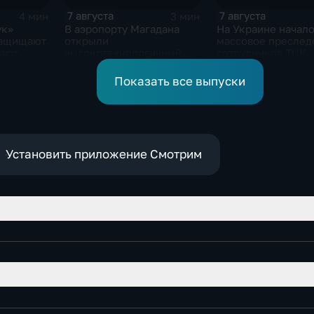
7 августа
7 августа
4 мин
3 мин
ук»
В аэропорту Магадана
На Украине начал
защищают
открыли
массовое преслед
вают
высокотехнологичный
сотрудников ТЦК, 
ких
грузовой терминал
военкоматы попол
бывшими заключе
Показать все выпуски
Установить приложение Смотрим