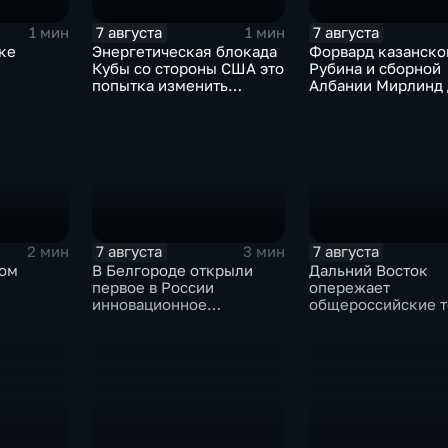
7 августа
7 августа
1 мин
1 мин
ке
Энергетическая блокада
Форвард казанско
Кубы со стороны США это
Рубина и сборной
попытка изменить
Албании Мирлинд 
Конституцию островного
переше в Спартак 
государства
миллионов евро
7 августа
7 августа
2 мин
3 мин
ком
В Белгороде открыли
Дальний Восток
первое в России
опережает
инновационное
общероссийские 
цы
модульное приемное
по привлечению
отделение детской
инвестиций, доло
больницы
Юрий Трутнев Вла
Путину