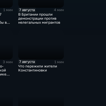
7 августа
1 мин
4 мин
7
В Британии прошли
демонстрации против
бы в
нелегальных мигрантов
иланда
7 августа
3 мин
1 мин
о-
Что пережили жители
кой
Константиновки
лике
вым
ских