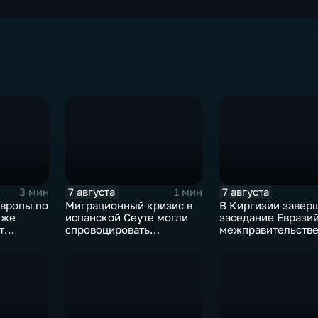
7 августа
7 августа
3 мин
1 мин
Европы по
Миграционный кризис в
В Киргизии завер
иже
испанской Сеуте могли
заседание Еврази
т
спровоцировать
межправительстве
 хай-
спецслужбы Израиля
совета