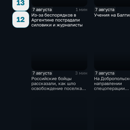
13
7 августа
7 августа
1 мин
Из-за беспорядков в
Учения на Балти
12
Аргентине пострадали
силовики и журналисты
7 августа
7 августа
3 мин
Российские бойцы
На Добропольс
рассказали, как шло
направлении
освобождение поселка
спецоперации
Красноярское на
российские бой
Добропольском
отразили более 70
направлении
контратак ВСУ
спецоперации