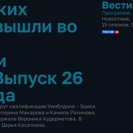
ких
Вести
Программа
,
вышли во
Новостные
,
15 сезонов,
и
Выпуск 26
да
круг квалификации Уимблдона – Эрика
атерина Макарова и Камила Рахимова.
держала Вероника Кудерметова. В
 Дарья Касаткина.