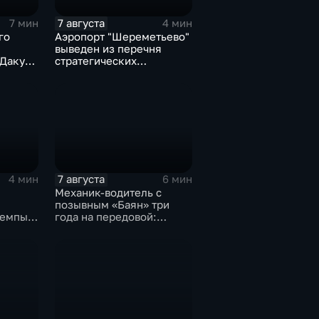
7 августа
7 мин
4 мин
го
Аэропорт "Шереметьево"
выведен из перечня
Даку
стратегических
за 11
предприятий
7 августа
4 мин
6 мин
Механик-водитель с
позывным «Баян» три
темпы
года на передовой:
история мужества
жил
российского
димиру
добровольца