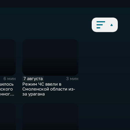
7 августа
6 мин
3 мин
шилось
Режим ЧС ввели в
йского
Смоленской области из-
нного
за урагана