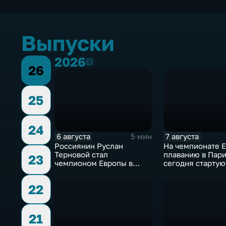
Выпуски
2026
2026
26
25
24
6 августа
7 августа
5 мин
Россиянин Руслан
На чемпионате 
Терновой стал
плаванию в Пар
23
чемпионом Европы в
сегодня стартую
прыжках в воду с 10-ти
соревнования по
метровой вышки
дайвингу
22
21