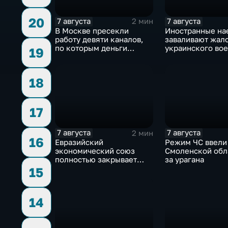
20
7 августа
7 августа
2 мин
В Москве пресекли
Иностранные на
работу девяти каналов,
заваливают жал
по которым деньги
украинского во
19
выводились за рубеж
омбудсмена
через криптовалюту
18
17
7 августа
7 августа
2 мин
16
Евразийский
Режим ЧС ввели
экономический союз
Смоленской обл
полностью закрывает
за урагана
свои потребности
15
14