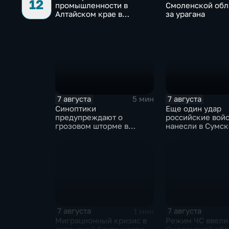
12
промышленности в
Смоленской обл
Алтайском крае в
за урагана
нынешнем году уже выше
среднего
7 августа
7 августа
5 мин
Синоптики
Еще один удар
предупреждают о
российские вой
грозовом шторме в
нанесли в Сумс
Центральной России
области
7 августа
7 августа
1 мин
Миграционный кризис в
Режим ЧС ввели