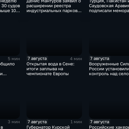
 неделю
Денис Мантуров заявил о
Турция, Пакистан 
 30 судов
расширении реестра
Саудовская Арави
выше 10
индустриальных парков в
подписали мемора
евым
Ярославской области
коллективной обо
7 августа
7 августа
5 мин
4 мин
общило
Открытая вода в Сене:
Вооруженные Сил
итоги заплыва на
России установил
 и
чемпионате Европы
контроль над сел
е ВСУ
Анискино в Харьк
области
7 августа
7 августа
3 мин
1 мин
 в
Губернатор Курской
Российские хакер