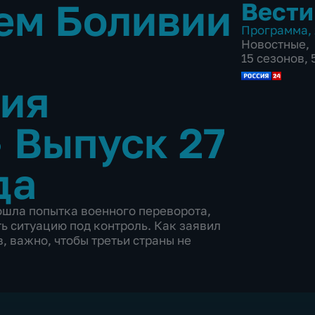
ем Боливии
Вести
Программа
,
Новостные
,
15 сезонов,
ния
•
Выпуск 27
да
зошла попытка военного переворота,
ь ситуацию под контроль. Как заявил
 важно, чтобы третьи страны не