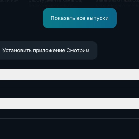
асти из-
работу девяти каналов,
заваливают жалоб
по которым деньги
украинского воен
выводились за рубеж
омбудсмена
через криптовалюту
Показать все выпуски
Установить приложение Смотрим