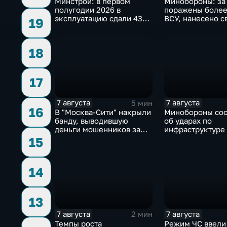
Минстрой: в первом
Минобороны: за
полугодии 2026 в
поражены более
эксплуатацию сдали 43
ВСУ, нанесено с
19
миллиона "квадратов"
ударов по ключ
объектам
18
17
7 августа
7 августа
5 мин
16
В "Москва‑Сити" накрыли
Минобороны со
банду, выводившую
об ударах по
деньги мошенников за
инфраструктуре
рубеж
военной техник
15
14
13
7 августа
7 августа
2 мин
Темпы роста
Режим ЧС ввели