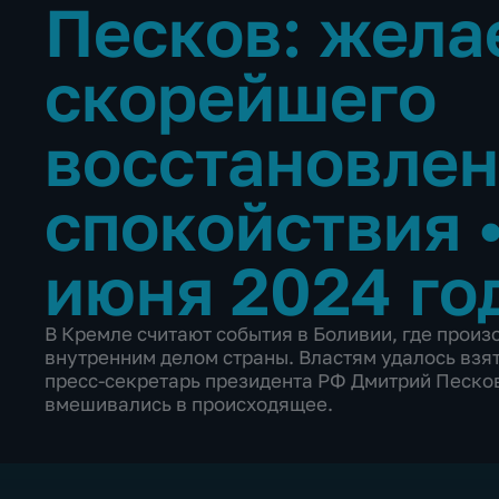
Песков: жела
скорейшего
восстановле
спокойствия
июня 2024 го
В Кремле считают события в Боливии, где прои
внутренним делом страны. Властям удалось взят
пресс-секретарь президента РФ Дмитрий Песков,
вмешивались в происходящее.