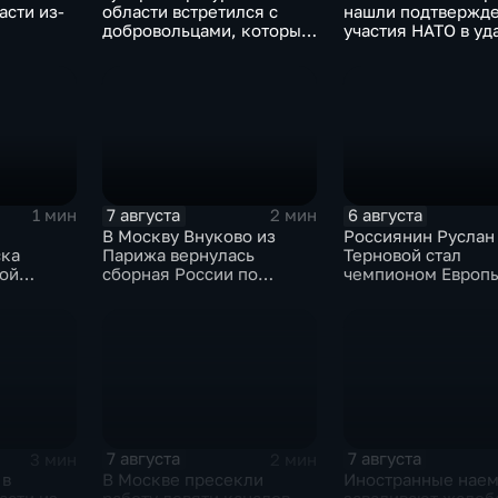
асти из-
области встретился с
нашли подтвержд
добровольцами, которые
участия НАТО в уд
помогали пострадавшим
России
от вторжения ВСУ
жителям приграничья
7 августа
6 августа
1 мин
2 мин
В Москву Внуково из
Россиянин Руслан
ска
Парижа вернулась
Терновой стал
кой
сборная России по
чемпионом Европы
синхронному плаванию
прыжках в воду с 1
метровой вышки
7 августа
7 августа
3 мин
2 мин
 в
В Москве пресекли
Иностранные нае