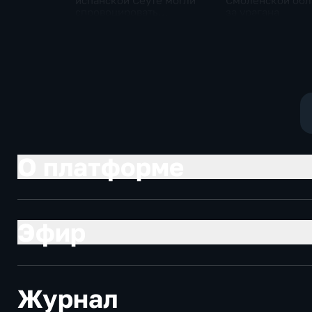
испанской Сеуте могли
Смоленской обл
спровоцировать
за урагана
спецслужбы Израиля
О платформе
Эфир
Журнал