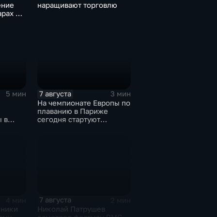
ение
наращивают торговлю
арах по
7 августа
5 мин
3 мин
На чемпионате Европы по
плаванию в Париже
 в
сегодня стартуют
0-ти
соревнования по хай-
дайвингу
7 августа
4 мин
2 мин
мники
Николай Патрушев