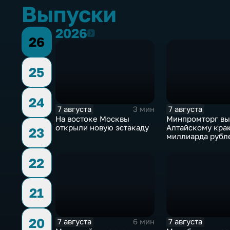
Выпуски
2026
2026
26
25
24
7 августа
7 августа
3 мин
На востоке Москвы
Минпромторг в
открыли новую эстакаду
Алтайскому кра
23
миллиарда рубл
промразвитие
22
21
20
7 августа
7 августа
6 мин