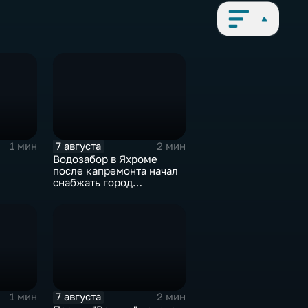
7 августа
1 мин
2 мин
Водозабор в Яхроме
после капремонта начал
снабжать город
я
качественной водой
7 августа
1 мин
2 мин