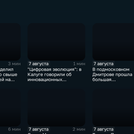
7 августа
7 августа
3 мин
1 мин
ыделил
"Цифровая эволюция": в
В подмосковном
ю свыше
Калуге говорили об
Дмитрове прошла
ей на
инновационных
большая
IT‑проектах
агропромышленна
выставка
7 августа
7 августа
6 мин
2 мин