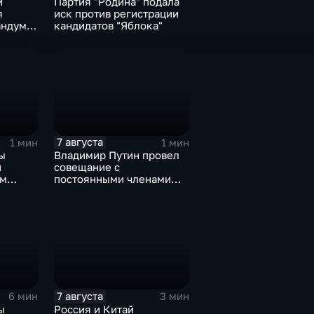
и
Партия "Родина" подала
я
иск против регистрации
ндум о
кандидатов "Яблока"
роне
7 августа
1 мин
1 мин
ы
Владимир Путин провел
и
совещание с
ом
постоянными членами
овской
Совета безопасности
России
7 августа
6 мин
3 мин
ы
Россия и Китай