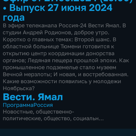
•
Выпуск 27 июня 2024
года
В эфире телеканала Россия-24 Вести Ямал. В
студии Андрей Родионов, доброе утро.
Коротко о главных темах: Второй шанс. В
областной больнице Тюмени готовится к
открытию центр координации донорства
органов; Ледяная пещера прошлой эпохи. Как
промышленное подземелье стало музеем
Вечной мерзлоты; И новая, и востребованная.
Какие возможности появились у молодежи
Ноябрьска?
Вести. Ямал
Программа
Россия
Новостные
,
общественно-
политические
,
общество
,
социально-
экономические
,
5 сезонов, 2753 выпуска