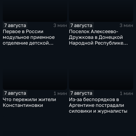
7 августа
7 августа
3 мин
3 мин
Первое в России
Поселок Алексеево-
модульное приемное
Дружкова в Донецкой
отделение детской
Народной Республике
больницы открыли в
под полным огневым
Белгороде
контролем российских
войск
7 августа
7 августа
1 мин
1 мин
Что пережили жители
Из-за беспорядков в
Константиновки
Аргентине пострадали
силовики и журналисты