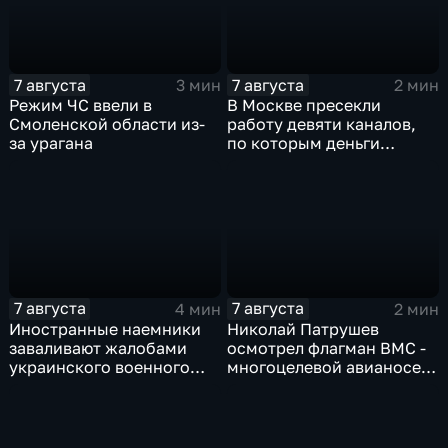
7 августа
7 августа
3 мин
2 мин
Режим ЧС ввели в
В Москве пресекли
Смоленской области из-
работу девяти каналов,
за урагана
по которым деньги
выводились за рубеж
через криптовалюту
7 августа
7 августа
4 мин
2 мин
Иностранные наемники
Николай Патрушев
заваливают жалобами
осмотрел флагман ВМС -
украинского военного
многоцелевой авианосец
омбудсмена
"Атлантико" в Рио-де-
Жанейро