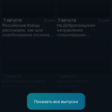
7 августа
7 августа
3 мин
2 мин
Российские бойцы
На Добропольском
рассказали, как шло
направлении
освобождение поселка
спецоперации
Красноярское на
российские бойцы
Добропольском
отразили более 70
направлении
контратак ВСУ
спецоперации
7 августа
7 августа
3 мин
4 мин
В Белгороде открыли
Дальний Восток
первое в России
опережает
инновационное
общероссийские темпы
модульное приемное
по привлечению
отделение детской
инвестиций, доложил
Показать все выпуски
больницы
Юрий Трутнев Владимиру
Путину