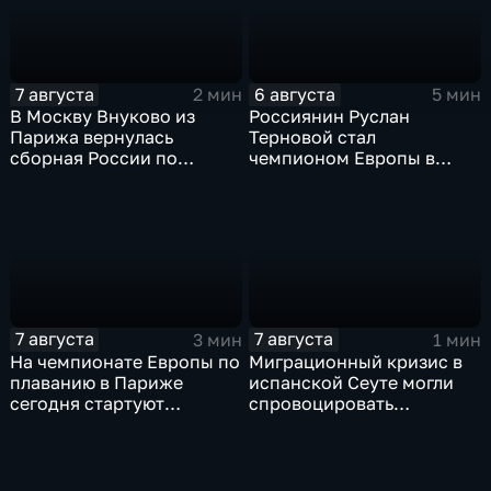
7 августа
6 августа
2 мин
5 мин
В Москву Внуково из
Россиянин Руслан
Парижа вернулась
Терновой стал
сборная России по
чемпионом Европы в
синхронному плаванию
прыжках в воду с 10-ти
метровой вышки
7 августа
7 августа
3 мин
1 мин
На чемпионате Европы по
Миграционный кризис в
плаванию в Париже
испанской Сеуте могли
сегодня стартуют
спровоцировать
соревнования по хай-
спецслужбы Израиля
дайвингу