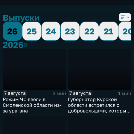
Выпуски
26
25
24
23
22
21
20
2026
2026
7 августа
7 августа
3 мин
1 мин
Режим ЧС ввели в
Губернатор Курской
Смоленской области из-
области встретился с
за урагана
добровольцами, которые
помогали пострадавшим
от вторжения ВСУ
жителям приграничья