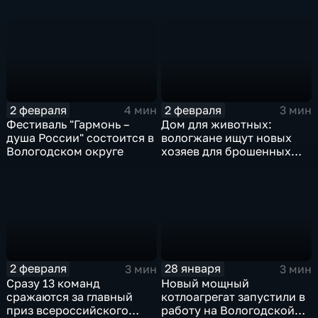
новые экспонаты
комплексе региона
2 февраля
2 февраля
4 мин
3 мин
Фестиваль "Гармонь –
Дом для животных:
душа России" состоится в
вологжане ищут новых
Вологодском округе
хозяев для брошенных
породистых кошек
2 февраля
28 января
3 мин
3 мин
Сразу 13 команд
Новый мощный
сражаются за главный
котлоагрегат запустили в
приз всероссийского
работу на Вологодской