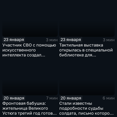
конкурса СМИ
Почётный знак
губернатора области
23 января
23 января
3 мин
3 мин
Участник СВО с помощью
Тактильная выставка
искусственного
открылась в специальной
интеллекта создал
библиотеке для
интерактив для музея
слабовидящих и незрячих
Вологодская ссылка
в Вологде
20 января
20 января
7 мин
6 мин
Фронтовая бабушка:
Стали известны
жительница Великого
подробности судьбы
Устюга третий год готовит
солдата, письмо которого