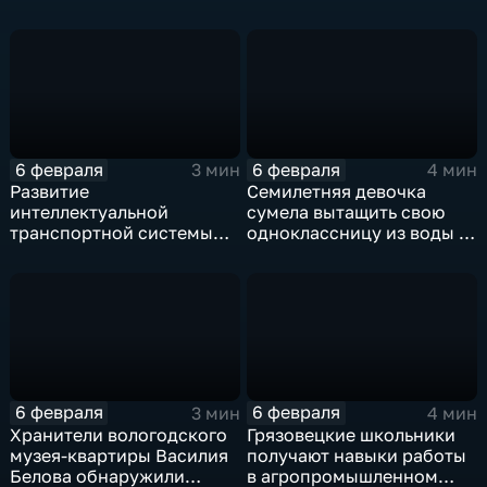
цифрового помощника
для учёных
6 февраля
6 февраля
3 мин
4 мин
Развитие
Семилетняя девочка
интеллектуальной
сумела вытащить свою
транспортной системы
одноклассницу из воды в
продолжается в Вологде
Вологде
и Череповце
6 февраля
6 февраля
3 мин
4 мин
Хранители вологодского
Грязовецкие школьники
музея-квартиры Василия
получают навыки работы
Белова обнаружили
в агропромышленном