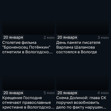
продуктовые наборы для
нашли в киоте иконы в
бойцов СВО
Молочном
20 января
20 января
2 мин
3 мин
Столетие фильма
День памяти писателя
"Броненосец Потёмкин"
Варлама Шаламова
отметили в Вологодской
состоялся в Вологде
областной филармонии
20 января
20 января
5 мин
4 мин
Крещение Господне
Схема Долиной: глава СК
отмечают православные
поручил возобновить
христиане в Вологодской
дело по факту нарушения