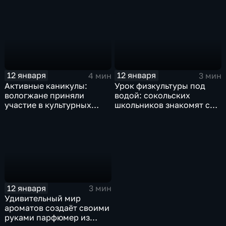
области
прав ветерана СВО из
Грязовца
12 января
12 января
4 мин
3 мин
Активные каникулы:
Урок физкультуры под
вологжане приняли
водой: сокольских
участие в культурных
школьников знакомят с
мероприятиях
дайвингом
12 января
3 мин
Удивительный мир
ароматов создаёт своими
руками парфюмер из