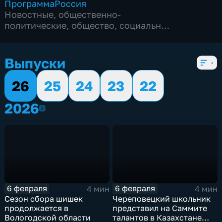
Программа
Россия
Новостные
,
общественно-
политические
,
общество
,
социально-
экономические
,
5 сезонов, 944 выпуска
Выпуски
26
25
24
23
22
2026
2026
6 февраля
6 февраля
4 мин
4 мин
Сезон сбора шишек
Череповецкий школьник
продолжается в
представил на Саммите
Вологодской области
талантов в Казахстане