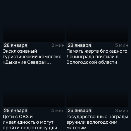
фестиваля ледяных
ТЭЦ
скульптур в Череповце
28 января
28 января
2 мин
5 мин
Эксклюзивный
Память жертв блокадного
туристический комплекс
Ленинграда почтили в
«Дыхание Севера»
Вологодской области
открылся в Вологде
28 января
26 января
4 мин
3 мин
Дети с ОВЗ и
Государственные награды
инвалидностью могут
вручили вологодским
пройти подготовку для
матерям