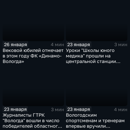
сдачи норм ГТО в
Череповце
26 января
23 января
4 мин
3 мин
Вековой юбилей отмечает
Уроки "Школы юного
в этом году ФК «Динамо-
медика" прошли на
Вологда»
центральной станции
экстренной медицины в
Вологде
23 января
23 января
3 мин
4 мин
Журналисты ГТРК
Вологодским
"Вологда" вошли в число
спортсменам и тренерам
победителей областного
впервые вручили