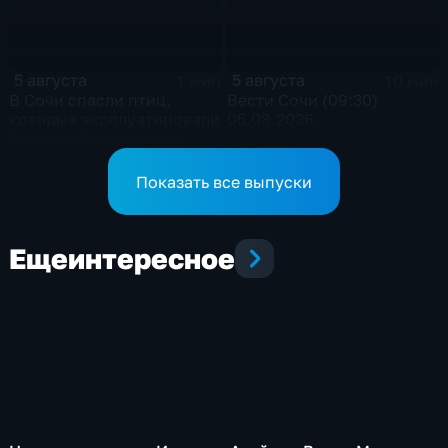
5 августа
5 августа
1 мин
10 мин
В Сочи спасли птиц,
Вести Сочи (09:30)
которых эксплуатировали
05.08.2026
фотографы-живодеры
Показать все выпуски
Еще
интересное