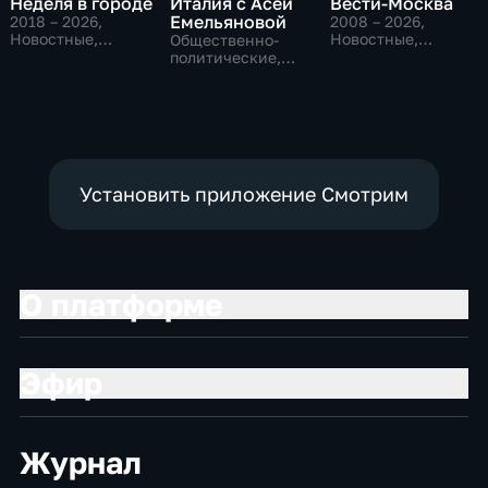
Неделя в городе
Италия с Асей
Вести-Москва
Емельяновой
2018 – 2026
,
2008 – 2026
,
Новостные,
Новостные,
Общественно-
Общество,
Общественно-
политические,
общественно-
политические,
Общество,
политические
социально-
новостные
экономические
Установить приложение Смотрим
О платформе
Эфир
Журнал