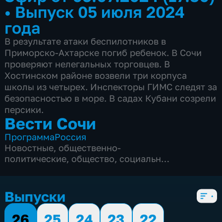
•
Выпуск 05 июля 2024
года
В результате атаки беспилотников в
Приморско-Ахтарске погиб ребенок. В Сочи
проверяют нелегальных торговцев. В
Хостинском районе возвели три корпуса
школы из четырех. Инспекторы ГИМС следят за
безопасностью в море. В садах Кубани созрели
персики.
Вести Сочи
Программа
Россия
Новостные
,
общественно-
политические
,
общество
,
социально-
экономические
,
5 сезонов, 8695 выпусков
Выпуски
26
25
24
23
22