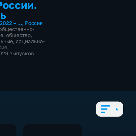
России.
ь
2022 – …
,
Россия
общественно-
ие
,
общество
,
льные
,
социально-
кие
,
2029 выпусков