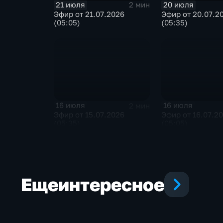
21 июля
20 июля
2 мин
Эфир от 21.07.2026
Эфир от 20.07.2
(05:05)
(05:35)
16 июля
16 июля
2 мин
Эфир от 15.07.2026
Эфир от 16.07.2
(05:35)
(05:05)
Еще
интересное