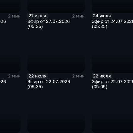
27 июля
24 июля
2 мин
2 мин
026
Эфир от 27.07.2026
Эфир от 24.07.202
(05:35)
(05:35)
22 июля
22 июля
2 мин
2 мин
026
Эфир от 22.07.2026
Эфир от 22.07.202
(05:35)
(05:05)