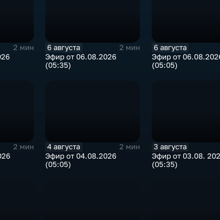
6 августа
6 августа
2 мин
2 мин
026
Эфир от 06.08.2026
Эфир от 06.08.202
(05:35)
(05:05)
4 августа
3 августа
2 мин
2 мин
026
Эфир от 04.08.2026
Эфир от 03.08. 20
(05:05)
(05:35)