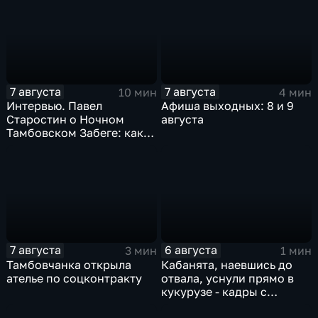
Котовска, ударивший
Рассказово обвиняют в
ножом знакомого,
покушении на убийство
выслушал приговор
7 августа
7 августа
10 мин
4 мин
Интервью. Павел
Афиша выходных: 8 и 9
Старостин о Ночном
августа
Тамбовском Забеге: как
подготовиться, что
ожидать и чем заняться
на мероприятии
7 августа
6 августа
3 мин
1 мин
Тамбовчанка открыла
Кабанята, наевшись до
ателье по соцконтракту
отвала, уснули прямо в
кукурузе - кадры с
фотоловушек