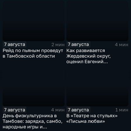
7 августа
7 августа
2 мин
4 мин
Рейд по пьяным проведут
Как развивается
в Тамбовской области
Жердевский округ,
оценил Евгений
Певрышов в ходе рабочей
поездки
7 августа
7 августа
4 мин
1 мин
День физкультурника в
В «Театре на стульях»
Тамбове: зарядка, самбо,
«Письма любви»
народные игры и