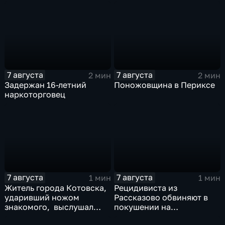
неправомерный оборот
средств платежей
7 августа
7 августа
2 мин
2 мин
Задержан 16-летний
Поножовщина в Периксе
наркоторговец
7 августа
7 августа
1 мин
1 мин
Житель города Котовска,
Рецидивиста из
ударивший ножом
Рассказово обвиняют в
знакомого, выслушал
покушении на
приговорЖитель города
убийствоРецидивиста из