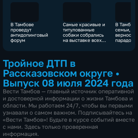
В Тамбове
Самые красивые и
В Тамбов
проведут
титулованные
семьи, лю
антидопинговый
собаки собрались
верности
форум
на выставке всех
парадом 
пород в Тамбове
Тройное ДТП в
Рассказовском округе
•
Выпуск 08 июля 2024 года
Вести Тамбов — главный источник оперативной
и достоверной информации о жизни Тамбова и
области. Мы работаем 24/7, чтобы вы первыми
узнавали о самом важном. Подписывайтесь на
«Вести Тамбов»! Будьте в курсе событий вместе
с нами. Здесь только проверенная
информация.