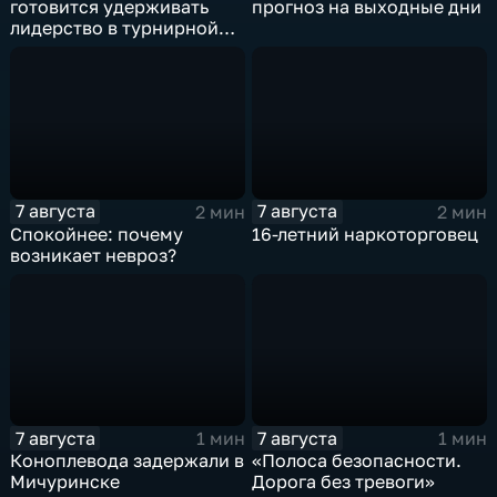
готовится удерживать
прогноз на выходные дни
лидерство в турнирной
таблицеТамбовский
Спартак готовится
удерживать лидерство в
турнирной таблице
7 августа
7 августа
2 мин
2 мин
Спокойнее: почему
16-летний наркоторговец
возникает невроз?
7 августа
7 августа
1 мин
1 мин
Коноплевода задержали в
«Полоса безопасности.
Мичуринске
Дорога без тревоги»