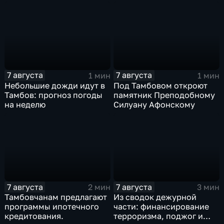
олимпийский чемпион
7 августа
7 августа
1 мин
1 мин
Небольшие дожди идут в
Под Тамбовом откроют
Тамбов: прогноз погоды
памятник Преподобному
на неделю
Силуану Афонскому
7 августа
7 августа
2 мин
3 мин
Тамбовчанам предлагают
Из сводок дежурной
программы ипотечного
части: финансирование
кредитования.
терроризма, поджог и