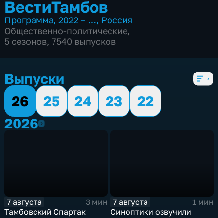
ВестиТамбов
Программа
,
2022 – …
,
Россия
Общественно-политические
,
5 сезонов, 7540 выпусков
Выпуски
26
25
24
23
22
2026
2026
7 августа
7 августа
3 мин
1 мин
Тамбовский Спартак
Синоптики озвучили