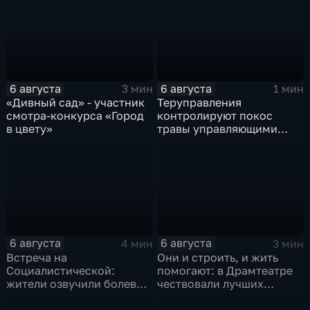
6 августа
6 августа
3 мин
1 мин
«Дивный сад» - участник
Теруправления
смотра-конкурса «Город
контролируют покос
в цвету»
травы управляющими
компаниями
6 августа
6 августа
4 мин
3 мин
Встреча на
Они и строить, и жить
Социалистической:
помогают: в Драмтеатре
жители озвучили болевые
чествовали лучших
точки, Максим Косенков
строителей
дал ответы