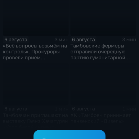
6 августа
6 августа
3 мин
3 мин
«Всё вопросы возьмём на
Тамбовские фермеры
контроль». Прокуроры
отправили очередную
провели приём
партию гуманитарной
участников СВО
помощи на фронт
6 августа
6 августа
1 мин
1 мин
Тамбовчан приглашают на
ХК «Тамбов» принимает
выставку Гаянэ Хачатурян
пензенский «Дизель»
«Утро белой сирени»