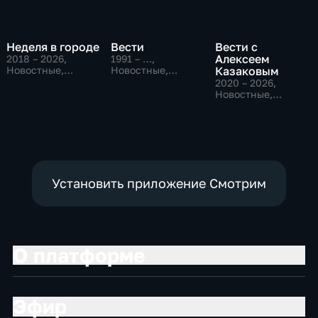
Неделя в городе
Вести
Вести с
Алексеем
2018 – 2026
,
1991 – …
,
Новостные,
Новостные,
Казаковым
Общество,
Общественно-
2020 – 2026
,
общественно-
политические,
Новостные,
политические
социально-
Общественно-
экономические
политические
Установить приложение Смотрим
О платформе
Эфир