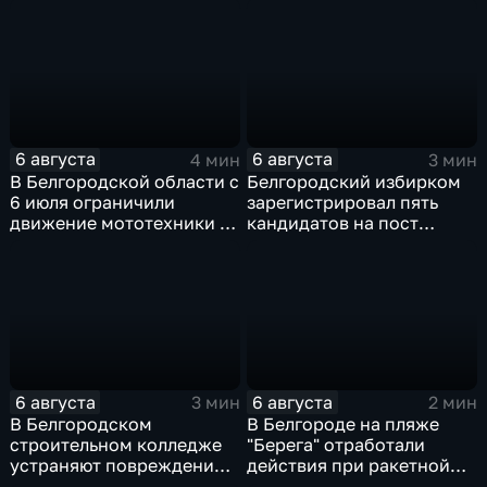
пространств
6 августа
6 августа
4 мин
3 мин
В Белгородской области с
Белгородский избирком
6 июля ограничили
зарегистрировал пять
движение мототехники в
кандидатов на пост
ночное время
губернатора
6 августа
6 августа
3 мин
2 мин
В Белгородском
В Белгороде на пляже
строительном колледже
"Берега" отработали
устраняют повреждения
действия при ракетной
после атаки ВСУ
опасности