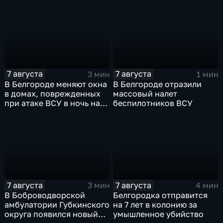
защитные комплекты
ветеранов СВО и их семей
7 августа
7 августа
3 мин
1 мин
В Белгороде меняют окна
В Белгороде отразили
в домах, поврежденных
массовый налет
при атаке ВСУ в ночь на
беспилотников ВСУ
27 июля
7 августа
7 августа
3 мин
4 мин
В Боброводворской
Белгородка отправится
амбулатории Губкинского
на 7 лет в колонию за
округа появился новый
умышленное убийство