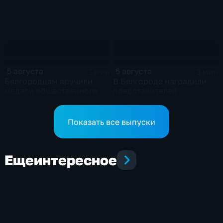
5 августа
5 августа
3 мин
3 мин
Белгородцам вручили
В Белгороде наградили
медали общественного
представителей
признания "Отец солдата"
различных профессий
Показать все выпуски
Еще
интересное