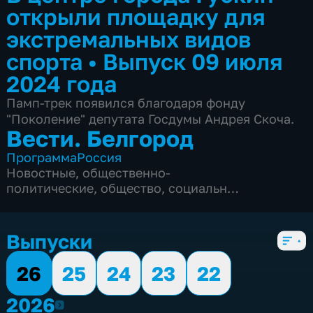
открыли площадку для
экстремальных видов
спорта
•
Выпуск 09 июля
2024 года
Памп-трек появился благодаря фонду
"Поколение" депутата Госдумы Андрея Скоча.
Вести. Белгород
Программа
Россия
Новостные
,
общественно-
политические
,
общество
,
социально-
экономические
,
5 сезонов, 9990 выпусков
Выпуски
26
25
24
23
22
2026
2026