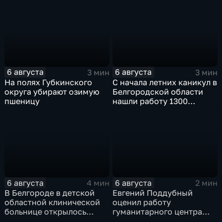
6 августа
6 августа
3 мин
3 мин
На полях Губкинского
С начала летних каникул в
округа убирают озимую
Белгородской области
пшеницу
нашли работу 1300
подростков
6 августа
6 августа
4 мин
2 мин
В Белгороде в детской
Евгений Поддубный
областной клинической
оценил работу
больнице открылось
гуманитарного центра
новое модульное
в Грайворонском округе