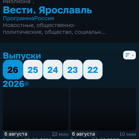
миллиона".
Вести. Ярославль
Программа
Россия
Новостные
,
общественно-
политические
,
общество
,
социально-
экономические
,
5 сезонов, 3348 выпусков
Выпуски
26
25
24
23
22
2026
2026
6 августа
6 августа
22 мин
10 мин