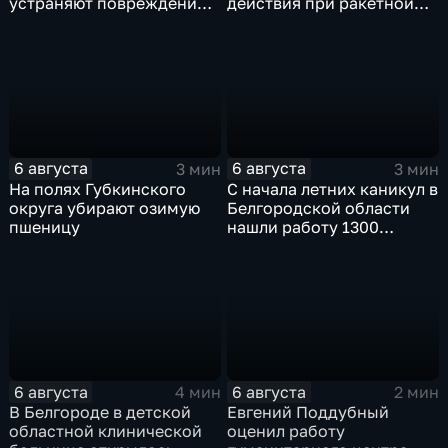
устраняют повреждения
действия при ракетной
после атаки ВСУ
опасности
6 августа
6 августа
3 мин
3 мин
На полях Губкинского
С начала летних каникул в
округа убирают озимую
Белгородской области
пшеницу
нашли работу 1300
подростков
6 августа
6 августа
4 мин
2 мин
В Белгороде в детской
Евгений Поддубный
областной клинической
оценил работу