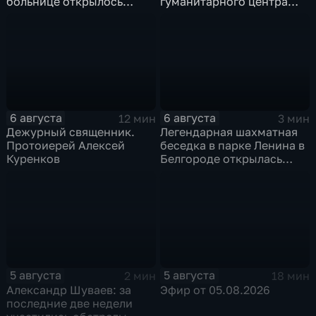
больнице открылось
гуманитарного центра
новое модульное
в Грайворонском округе
приемное отделение
6 августа
6 августа
12 мин
3 мин
Дежурный священник.
Легендарная шахматная
Протоиерей Алексей
беседка в парке Ленина в
Куренков
Белгороде открылась
после большой
реконструкции
5 августа
5 августа
2 мин
18 мин
Александр Шуваев: за
Эфир от 05.08.2026
последние две недели