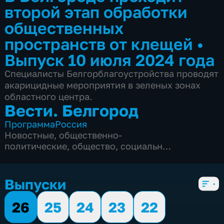
второй этап обработки
общественных
пространств от клещей
•
Выпуск 10 июля 2024 года
Специалисты Белгорблагоустройства проводят
акарицидные мероприятия в зеленых зонах
областного центра.
Вести. Белгород
Программа
Россия
Новостные
,
общественно-
политические
,
общество
,
социально-
экономические
,
5 сезонов, 9990 выпусков
Выпуски
26
25
24
23
22