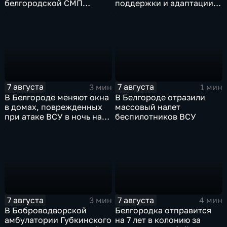
белгородской СМП
поддержки и адаптации
защитные комплекты
ветеранов СВО и их семей
7 августа
7 августа
3 мин
1 мин
В Белгороде меняют окна
В Белгороде отразили
в домах, поврежденных
массовый налет
при атаке ВСУ в ночь на
беспилотников ВСУ
27 июля
7 августа
7 августа
3 мин
4 мин
В Боброводворской
Белгородка отправится
амбулатории Губкинского
на 7 лет в колонию за