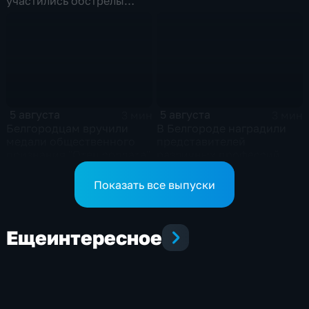
участились обстрелы
Белгородской области
5 августа
5 августа
3 мин
3 мин
Белгородцам вручили
В Белгороде наградили
медали общественного
представителей
признания "Отец солдата"
различных профессий
Показать все выпуски
Еще
интересное