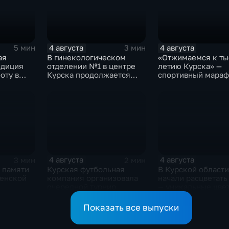
4 августа
4 августа
5 мин
3 мин
ая
В гинекологическом
«Отжимаемся к ты
едиция
отделении №1 в центре
летию Курска» —
оту в
Курска продолжается
спортивный мараф
е Курска
реконструкция
горожан
4 августа
4 августа
3 мин
2 мин
 памяти
Курская футбольная
В Курской области
менской
компания организовала
начали расцветать
очередной турнир
— уникальные цве
Показать все выпуски