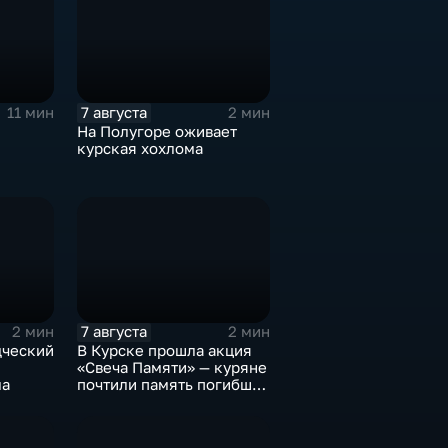
7 августа
11 мин
2 мин
На Полугоре оживает
курская хохлома
7 августа
2 мин
2 мин
дческий
В Курске прошла акция
«Свеча Памяти» — куряне
ла
почтили память погибших
в результате вторжения
ВСУ