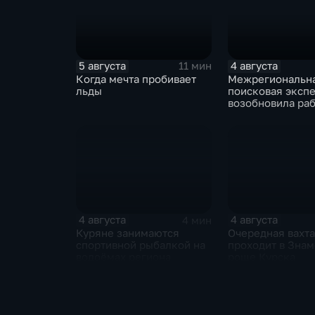
5 августа
4 августа
11 мин
Когда мечта пробивает
Межрегиональн
льды
поисковая эксп
возобновила раб
Знаменской рощ
4 августа
4 августа
4 мин
Куряне занимаются
Очередная вахта
спортивной рыбалкой на
проходит в Зна
водоёмах региона
роще Курска