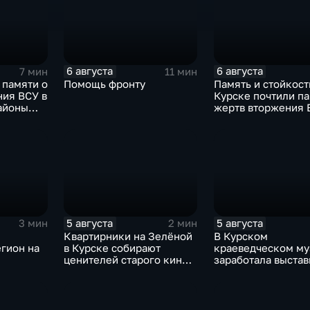
6 августа
6 августа
7 мин
11 мин
 памяти о
Помощь фронту
Память и стойкость
ния ВСУ в
Курске почтили п
айоны
жертв вторжения 
и
5 августа
5 августа
3 мин
2 мин
Квартирники на Зелёной
В Курском
гион на
в Курске собирают
краеведческом му
ценителей старого кино
заработала выстав
уже 8 лет
керамических игр
о игре в
традиционных нар
нашего края