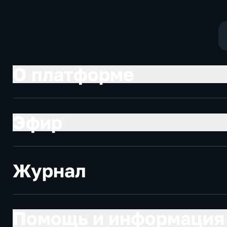
политические
экономически
О платформе
Эфир
Журнал
Помощь и информация