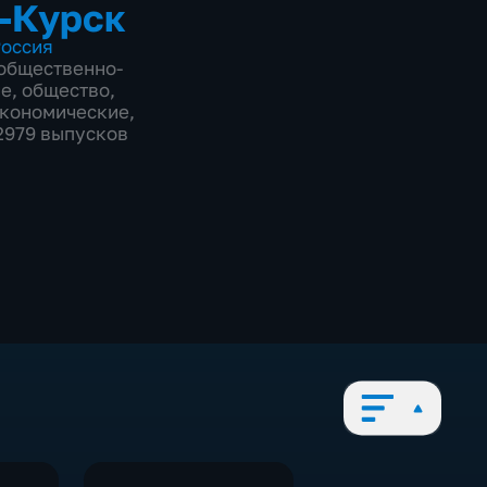
-Курск
оссия
общественно-
ие
,
общество
,
экономические
,
12979 выпусков