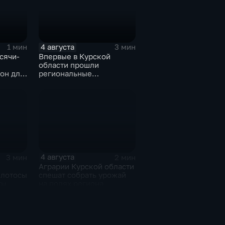
4 августа
1 мин
3 мин
сячи-
Впервые в Курской
области прошли
он для
региональные
соревнования по
мотоджимхане
4 августа
3 мин
2 мин
Аграрии Курской области
 лотосы
спешат собрать урожай
ты
на полях региона