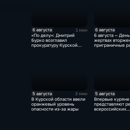
6 августа
6 августа
1 мин
«По делу»: Дмитрий
6 августа — День
Бурко возглавил
жертвах вторже
прокуратуру Курской
приграничные р
области
Курской област
5 августа
5 августа
3 мин
В Курской области ввели
Впервые куряне
оранжевый уровень
представляют ре
опасности из-за жары
всероссийских
юношеских
соревнованиях п
лапту