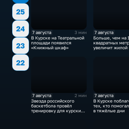
25
24
7 августа
7 августа
3 мин
В Курске на Театральной
Больше, чем на 
площади появился
квадратных мет
23
«Книжный шкаф»
увеличит жилой
Курска группа 
ИНСТЕП
22
7 августа
7 августа
2 мин
Звезда российского
В Курске побла
баскетбола провёл
тех, кто помога
тренировку для курских
в тяжёлые дни
юниоров