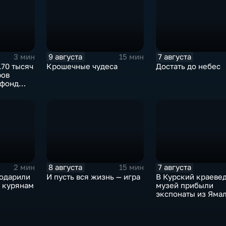
9 августа
7 августа
3 мин
15 мин
170 тысяч
Крошечные чудеса
Достать до небес
ров
 фонд
компаний
8 августа
7 августа
2 мин
15 мин
годарили
И пусть вся жизнь — игра
В Курский краеве
л курянам
музей прибыли
экспонаты из Яма