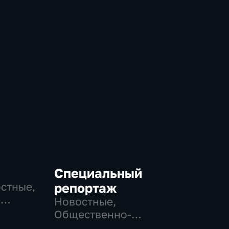
Специальный
остные,
репортаж
-
Новостные,
,
Общественно-
политические,