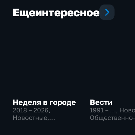
Еще
интересное
Неделя в городе
Вести
2018 – 2026
,
1991 – …
, Нов
Новостные,
Общественно
Общество,
политические
общественно-
социально-