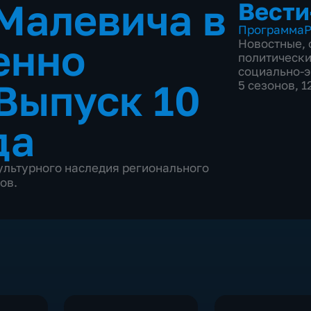
Малевича в
Вести
Программа
Р
енно
Новостные
,
политическ
социально-
Выпуск 10
5 сезонов, 
да
ультурного наследия регионального
ов.