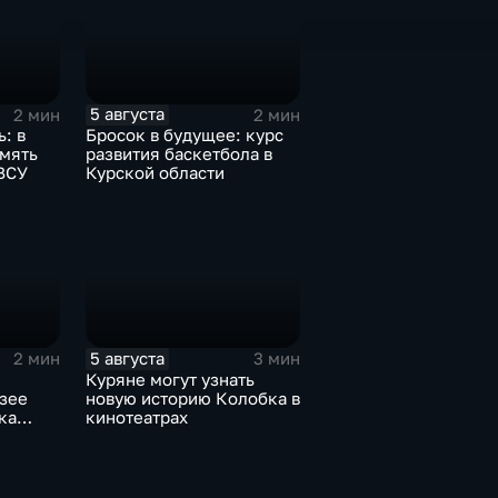
5 августа
2 мин
2 мин
: в
Бросок в будущее: курс
амять
развития баскетбола в
ВСУ
Курской области
5 августа
2 мин
3 мин
Куряне могут узнать
зее
новую историю Колобка в
ка
кинотеатрах
ушек в
ядах