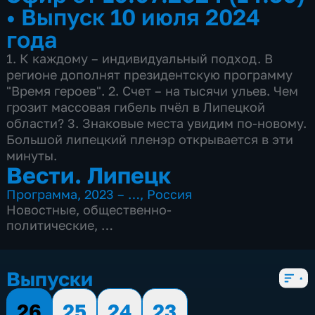
•
Выпуск 10 июля 2024
года
1. К каждому – индивидуальный подход. В
регионе дополнят президентскую программу
"Время героев". 2. Счет – на тысячи ульев. Чем
грозит массовая гибель пчёл в Липецкой
области? 3. Знаковые места увидим по-новому.
Большой липецкий пленэр открывается в эти
минуты.
Вести. Липецк
Программа
,
2023 – …
,
Россия
Новостные
,
общественно-
политические
,
4 сезона, 3083 выпуска
Выпуски
26
25
24
23