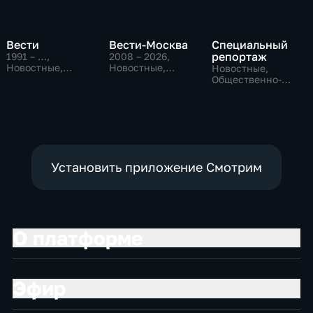
Вести
Вести-Москва
Специальный
репортаж
1991 – …
,
2008 – 2026
,
Новостные,
Новостные,
Новостные,
Общественно-
Общественно-
Общественно-
политические,
политические,
политические,
социально-
социально-
социально-
экономические
экономические
экономические
Установить приложение Смотрим
О платформе
Эфир