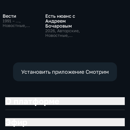
Вести
Есть нюанс с
Андреем
1991 – …
,
Новостные,
Бочаровым
Общественно-
2026
, Авторские,
политические,
Новостные,
социально-
общественно-
экономические
политические
Установить приложение Смотрим
О платформе
Эфир