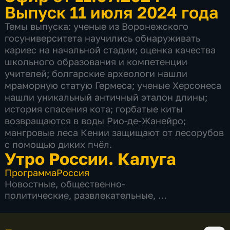
Выпуск 11 июля 2024 года
Темы выпуска: ученые из Воронежского
госуниверситета научились обнаруживать
кариес на начальной стадии; оценка качества
школьного образования и компетенции
учителей; болгарские археологи нашли
мраморную статую Гермеса; ученые Херсонеса
нашли уникальный античный эталон длины;
история спасения кота; горбатые киты
возвращаются в воды Рио-де-Жанейро;
мангровые леса Кении защищают от лесорубов
с помощью диких пчёл.
Утро России. Калуга
Программа
Россия
Новостные
,
общественно-
политические
,
развлекательные
,
5 сезонов, 756 выпусков