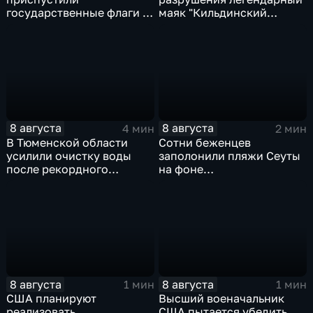
государственные флаги и
маяк "Кильдинский
зажгли свечи в память о
Северный"
жертвах обстрела
Цхинвала
8 августа
8 августа
4 мин
2 мин
В Тюменской области
Сотни беженцев
усилили очистку воды
заполонили пляжи Сеуты
после рекордного
на фоне
летнего паводка
катастрофического
миграционного кризиса
8 августа
8 августа
1 мин
1 мин
США планируют
Высший военачальник
реализовать
США пытается убедить