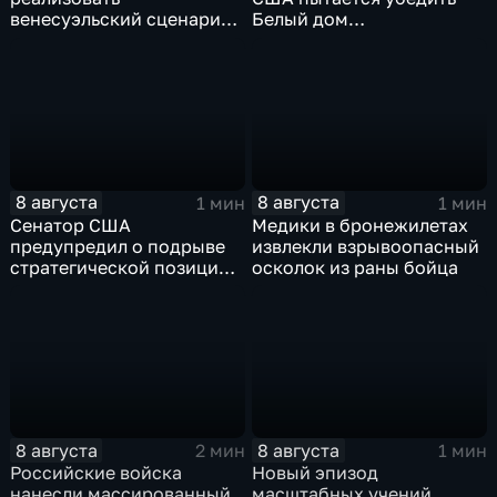
венесуэльский сценарий
Белый дом
для смены власти на Кубе
незамедлительно
завершить конфликт с
Ираном
8 августа
8 августа
1 мин
1 мин
Сенатор США
Медики в бронежилетах
предупредил о подрыве
извлекли взрывоопасный
стратегической позиции
осколок из раны бойца
из-за новых пошлин
против России
8 августа
8 августа
2 мин
1 мин
Российские войска
Новый эпизод
нанесли массированный
масштабных учений