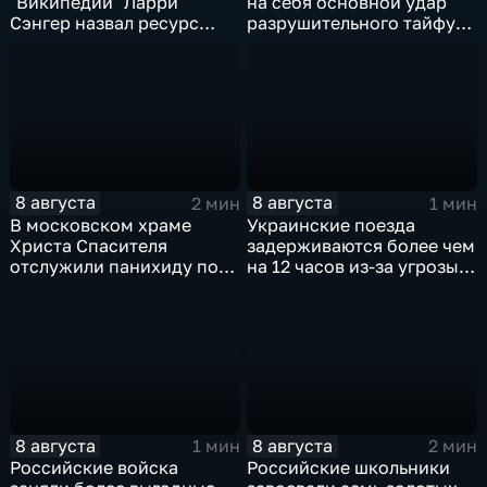
"Википедии" Ларри
на себя основной удар
Сэнгер назвал ресурс
разрушительного тайфуна
инструментом
"Дельфин"
пропаганды
8 августа
8 августа
2 мин
1 мин
В московском храме
Украинские поезда
Христа Спасителя
задерживаются более чем
отслужили панихиду по
на 12 часов из-за угрозы
погибшим жителям
обстрелов
Южной Осетии
8 августа
8 августа
1 мин
2 мин
Российские войска
Российские школьники