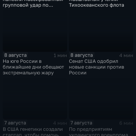
групповой удар по
Тихоокеанского флота
стратегическим объектам
в глубоком тылу ВСУ
8 августа
8 августа
1 мин
4 мин
На юге России в
Сенат США одобрил
ближайшие дни обещают
новые санкции против
экстремальную жару
России
7 августа
7 августа
4 мин
6 мин
В США генетики создали
По предприятиям
стартап, чтобы помочь
украинского военпрома