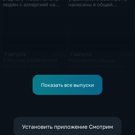
людям с аллергией на
нанесены в общей
собак
сложности более 10-ти
массированных и
групповых ударов
7 августа
7 августа
6 мин
5 мин
В Москве разоблачена
Российские хакеры
целая сеть незаконных
нашли подтверждение
крипто-обменников
участия НАТО в ударах по
России
Показать все выпуски
Установить приложение Смотрим