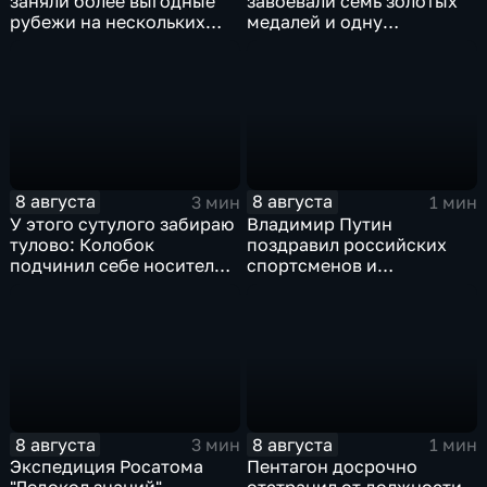
заняли более выгодные
завоевали семь золотых
рубежи на нескольких
медалей и одну
направлениях в зоне СВО
бронзовую на турнире по
ИИ
8 августа
8 августа
3 мин
1 мин
У этого сутулого забираю
Владимир Путин
тулово: Колобок
поздравил российских
подчинил себе носителя в
спортсменов и
новом сказочном
физкультурников с
блокбастере
профессиональным
праздником
8 августа
8 августа
3 мин
1 мин
Экспедиция Росатома
Пентагон досрочно