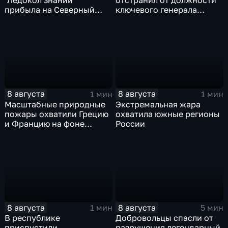
"Ледокол знаний"
отстранил от должности
прибыла на Северный
ключевого генерала
полюс
Чарльза Костанцу
8 августа
8 августа
1 мин
1 мин
Масштабные природные
Экстремальная жара
пожары охватили Грецию
охватила южные регионы
и Францию на фоне
России
европейской засухи
8 августа
8 августа
1 мин
5 мин
В республике
Добровольцы спасли от
приспустили
разрушения легендарный