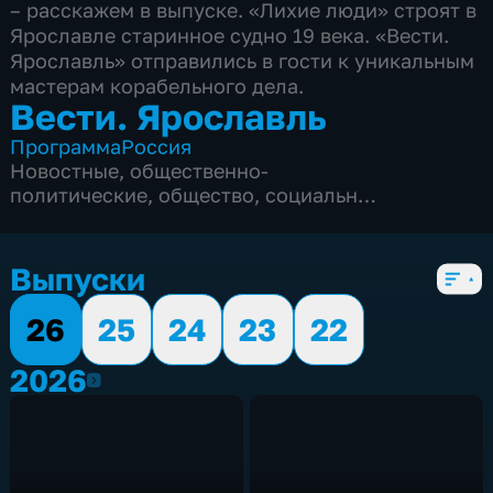
– расскажем в выпуске. «Лихие люди» строят в
Ярославле старинное судно 19 века. «Вести.
Ярославль» отправились в гости к уникальным
мастерам корабельного дела.
Вести. Ярославль
Программа
Россия
Новостные
,
общественно-
политические
,
общество
,
социально-
экономические
,
5 сезонов, 3348 выпусков
Выпуски
26
25
24
23
22
2026
2026