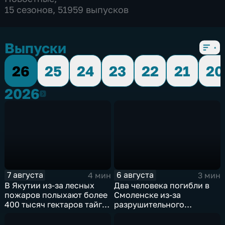
15 сезонов, 51959 выпусков
Выпуски
26
25
24
23
22
21
20
2026
2026
7 августа
6 августа
4 мин
3 мин
В Якутии из-за лесных
Два человека погибли в
пожаров полыхают более
Смоленске из-за
400 тысяч гектаров тайги,
разрушительного
зафиксировано 77 очагов
урагана, 15 тысяч
возгорания
жителей остались без