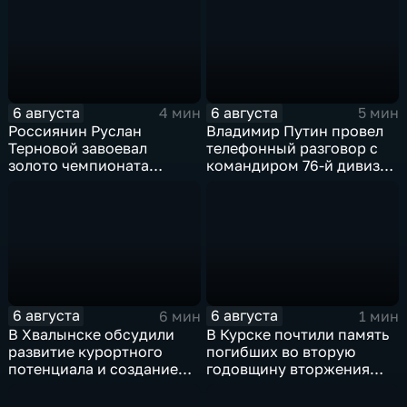
света
6 августа
6 августа
4 мин
5 мин
Россиянин Руслан
Владимир Путин провел
Терновой завоевал
телефонный разговор с
золото чемпионата
командиром 76-й дивизии
Европы в прыжках с 10-
ВДВ Абдулазизом
метровой вышки
Шихабидовым
6 августа
6 августа
6 мин
1 мин
В Хвалынске обсудили
В Курске почтили память
развитие курортного
погибших во вторую
потенциала и создание
годовщину вторжения
медицинского кластера
ВСУ