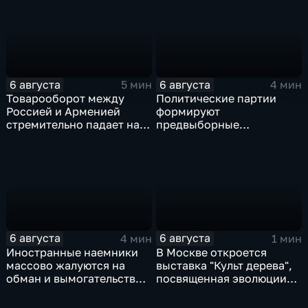
6 августа
6 августа
5 мин
4 мин
Товарооборот между
Политические партии
Россией и Арменией
формируют
стремительно падает на
предвыборные
фоне курса Еревана на
программы на фоне роста
евроинтеграцию
электоральной
активности
6 августа
6 августа
4 мин
1 мин
Иностранные наемники
В Москве откроется
массово жалуются на
выставка "Культ дерева",
обман и вымогательство
посвященная эволюции
со стороны
художественной
командования ВСУ
обработки древесины