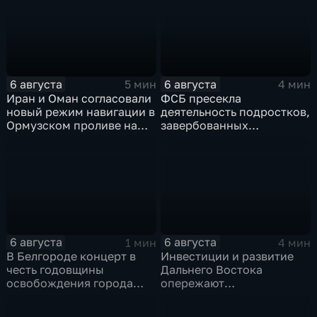
образования
6 августа
6 августа
5 мин
4 мин
Иран и Оман согласовали
ФСБ пресекла
новый режим навигации в
деятельность подростков,
Ормузском проливе на
завербованных
фоне нехватки
украинскими
боеприпасов у США
спецслужбами для
терактов в России
6 августа
6 августа
1 мин
4 мин
В Белгороде концерт в
Инвестиции и развитие
честь годовщины
Дальнего Востока
освобождения города
опережают
продолжился несмотря
среднероссийские
на блэкаут
показатели