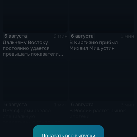
6 августа
6 августа
3 мин
1 мин
Дальнему Востоку
В Киргизию прибыл
постоянно удается
Михаил Мишустин
превышать показатели
привлечения
инвестицийВ
6 августа
6 августа
1 мин
3 мин
ЦРУ сформировало
В России растет рынок
специальную
ипотеки
оперативную группу по
смене власти на Кубе.
Показать все выпуски