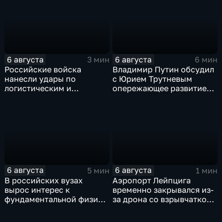
6 августа
6 августа
3 мин
6 мин
Российские войска
Владимир Путин обсудил
нанесли удары по
с Юрием Трутневым
логистическим и
опережающее развитие
энергетическим объектам
Дальнего Востока
ВСУ
6 августа
6 августа
5 мин
1 мин
В российских вузах
Аэропорт Лейпцига
вырос интерес к
временно закрывался из-
фундаментальной физике
за дрона со взрывчаткой
и авиастроению на фоне
рядом с украинским
перехода к новой модели
грузовым самолетом