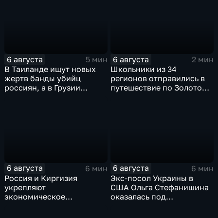
6 августа
6 августа
5 мин
2 мин
В Таиланде ищут новых
Школьники из 34
жертв банды убийц
регионов отправились в
россиян, а в Грузии
путешествие по Золотому
фиксируют провокации
кольцу в рамках проекта
против туристов
"Кольцо Открытия"
6 августа
6 августа
6 мин
6 мин
Россия и Киргизия
Экс-посол Украины в
укрепляют
США Ольга Стефанишина
экономическое
оказалась под
партнерство в рамках
следствием по делу о
Евразийского
коррупции