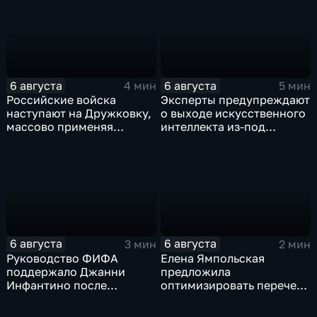
экономического союза
6 августа
6 августа
4 мин
5 мин
Российские войска
Эксперты предупреждают
наступают на Дружковку,
о выходе искусственного
массово применяя
интеллекта из-под
оптоволоконные дроны
контроля разработчиков
6 августа
6 августа
3 мин
2 мин
Руководство ФИФА
Елена Ямпольская
поддержало Джанни
предложила
Инфантино после
оптимизировать перечень
скандала с продажей
олимпиад для
прав на чемпионаты мира
поступления в вузы