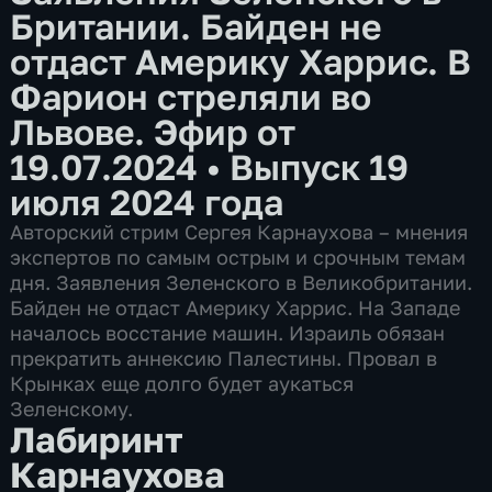
Британии. Байден не
отдаст Америку Харрис. В
Фарион стреляли во
Львове. Эфир от
19.07.2024
•
Выпуск 19
июля 2024 года
Авторский стрим Сергея Карнаухова – мнения
экспертов по самым острым и срочным темам
дня. Заявления Зеленского в Великобритании.
Байден не отдаст Америку Харрис. На Западе
началось восстание машин. Израиль обязан
прекратить аннексию Палестины. Провал в
Крынках еще долго будет аукаться
Зеленскому.
Лабиринт
Карнаухова