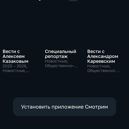
Вести с
Специальный
Вести с
Алексеем
репортаж
Александром
Казаковым
Кареевским
Новостные,
Общественно-
2020 – 2026
,
Новостные,
политические,
Новостные,
Общественно-
социально-
Общественно-
политические
экономические
политические
Установить приложение Смотрим