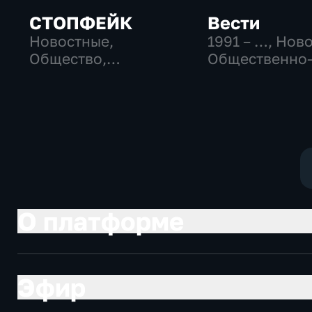
СТОПФЕЙК
Вести
Новостные,
1991 – …
, Нов
Общество,
Общественно
общественно-
политические
политические
социально-
экономически
О платформе
Эфир