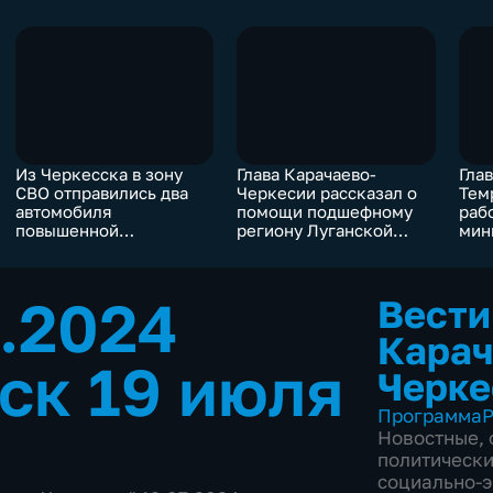
Из Черкесска в зону
Глава Карачаево-
Гла
СВО отправились два
Черкесии рассказал о
Тем
автомобиля
помощи подшефному
раб
повышенной
региону Луганской
мин
проходимости
Народной Республики
раз
Мед
7.2024
Вести
Карач
ск 19 июля
Черке
Программа
Р
Новостные
,
политическ
социально-