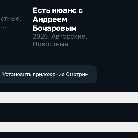
Есть нюанс с
остные,
Андреем
-
Бочаровым
,
2026
, Авторские,
Новостные,
е
общественно-
политические
Установить приложение Смотрим