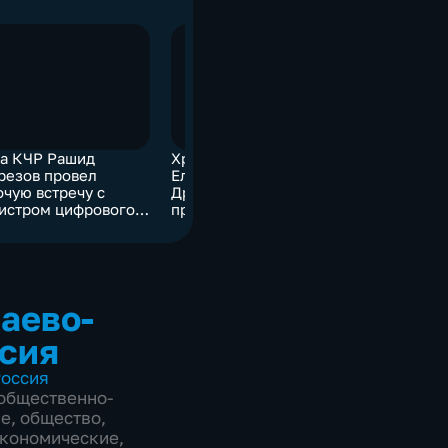
ва КЧР Рашид
Храм Великой княгини
резов провел
Елизаветы в селе
очую встречу с
Дружба отметил свой
истром цифрового
престольный праздник
вития Валерием
овым
аево-
сия
оссия
общественно-
ие
,
общество
,
экономические
,