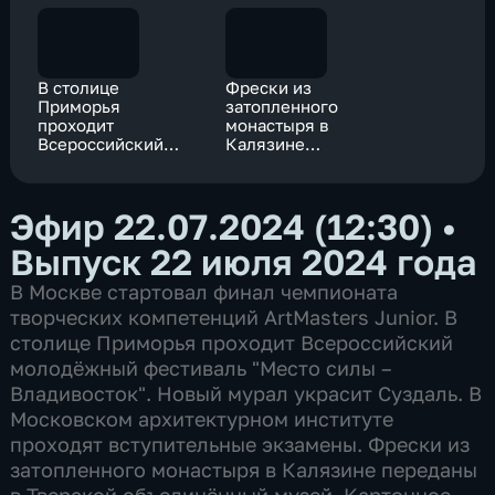
В столице
Фрески из
Приморья
затопленного
проходит
монастыря в
Всероссийский
Калязине
молодёжный
переданы в
фестиваль "Место
Тверской
силы –
объединённый
Эфир 22.07.2024 (12:30)
•
Владивосток"
музей
Выпуск 22 июля 2024 года
В Москве стартовал финал чемпионата
творческих компетенций ArtMasters Junior. В
столице Приморья проходит Всероссийский
молодёжный фестиваль "Место силы –
Владивосток". Новый мурал украсит Суздаль. В
Московском архитектурном институте
проходят вступительные экзамены. Фрески из
затопленного монастыря в Калязине переданы