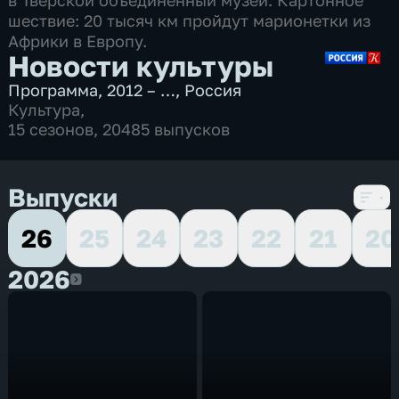
в Тверской объединённый музей. Картонное
шествие: 20 тысяч км пройдут марионетки из
Африки в Европу.
Новости культуры
Программа
,
2012 – …
,
Россия
Культура
,
15 сезонов, 20485 выпусков
Выпуски
26
25
24
23
22
21
20
2026
2026