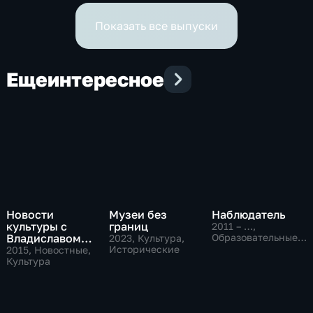
Показать все выпуски
Еще
интересное
Новости
Музеи без
Наблюдатель
культуры с
границ
2011 – …
,
Владиславом
Образовательные,
2023
, Культура,
Культура
Флярковским
Исторические
2015
, Новостные,
Культура