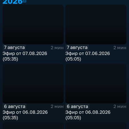
2026
2026
7 августа
7 августа
2 мин
2 мин
Эфир от 07.08.2026
Эфир от 07.06.2026
(05:35)
(05:05)
6 августа
6 августа
2 мин
2 мин
Эфир от 06.08.2026
Эфир от 06.08.2026
(05:35)
(05:05)