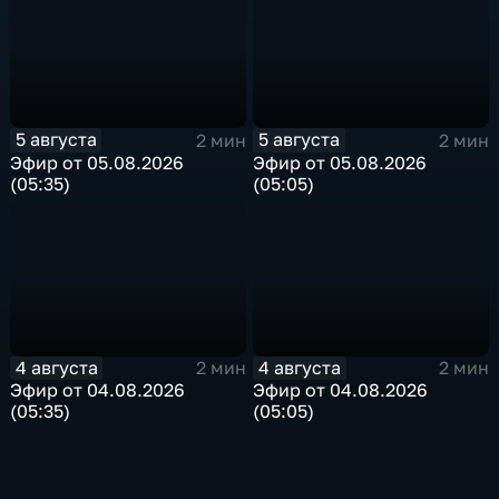
5 августа
5 августа
2 мин
2 мин
Эфир от 05.08.2026
Эфир от 05.08.2026
(05:35)
(05:05)
4 августа
4 августа
2 мин
2 мин
Эфир от 04.08.2026
Эфир от 04.08.2026
(05:35)
(05:05)