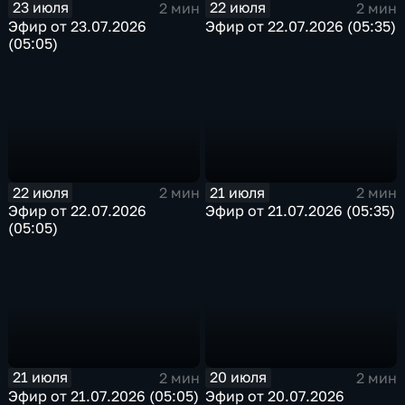
23 июля
22 июля
2 мин
2 мин
Эфир от 23.07.2026
Эфир от 22.07.2026 (05:35)
(05:05)
22 июля
21 июля
2 мин
2 мин
Эфир от 22.07.2026
Эфир от 21.07.2026 (05:35)
(05:05)
21 июля
20 июля
2 мин
2 мин
Эфир от 21.07.2026 (05:05)
Эфир от 20.07.2026