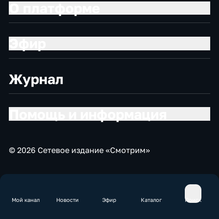
О платформе
Эфир
Журнал
Помощь и информация
© 2026 Сетевое издание «Смотрим»
Мой канал
Новости
Эфир
Каталог
Поиск