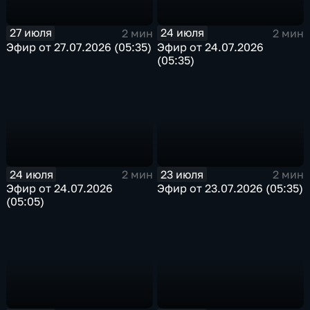
27 июля
24 июля
2 мин
2 мин
Эфир от 27.07.2026 (05:35)
Эфир от 24.07.2026
(05:35)
24 июля
23 июля
2 мин
2 мин
Эфир от 24.07.2026
Эфир от 23.07.2026 (05:35)
(05:05)