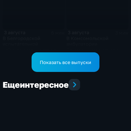
3 августа
3 августа
6 мин
3 мин
В Белгородской
В Комсомольской
испытательной
амбулатории
лаборатории проверяют
Белгородского округа
арбузы на безопасность
обновили физиокабинет
Показать все выпуски
Еще
интересное