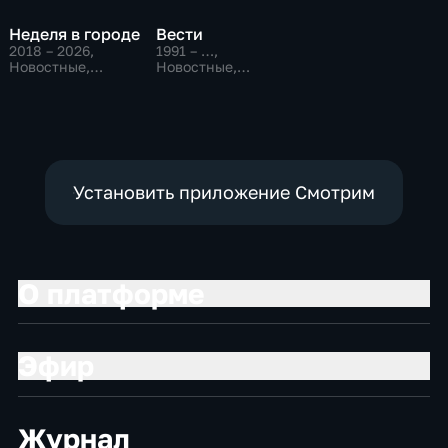
Неделя в городе
Вести
2018 – 2026
,
1991 – …
,
Новостные,
Новостные,
Общественно-
Общественно-
политические,
политические,
общество
социально-
экономические
Установить приложение Смотрим
О платформе
Эфир
Журнал