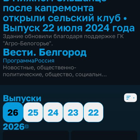
после капремонта
открыли сельский клуб
•
Выпуск 22 июля 2024 года
Здание обновили благодаря поддержке ГК
"Агро-Белогорье".
Вести. Белгород
Программа
Россия
Новостные
,
общественно-
политические
,
общество
,
социально-
экономические
,
5 сезонов, 9964 выпуска
Выпуски
26
25
24
23
22
2026
2026