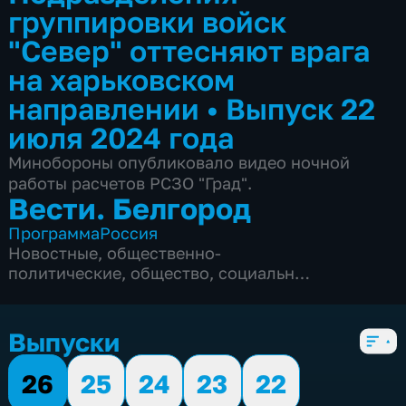
группировки войск
"Север" оттесняют врага
на харьковском
направлении
•
Выпуск 22
июля 2024 года
Минобороны опубликовало видео ночной
работы расчетов РСЗО "Град".
Вести. Белгород
Программа
Россия
Новостные
,
общественно-
политические
,
общество
,
социально-
экономические
,
5 сезонов, 9985 выпусков
Выпуски
26
25
24
23
22