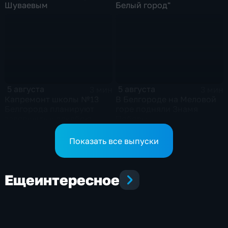
Шуваевым
Белый город"
5 августа
5 августа
3 мин
3 мин
Капремонт школы №13
В Белгороде на Меловой
Белгорода планируют
горе подняли Знамя
завершить к декабрю
Победы
Показать все выпуски
Еще
интересное