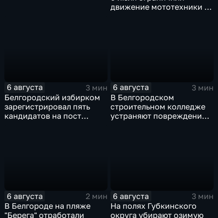
движение мототехники в
ночное время
6 августа
6 августа
3 мин
3 мин
Белгородский избирком
В Белгородском
зарегистрировал пять
строительном колледже
кандидатов на пост
устраняют повреждения
губернатора
после атаки ВСУ
6 августа
6 августа
2 мин
3 мин
В Белгороде на пляже
На полях Губкинского
"Берега" отработали
округа убирают озимую