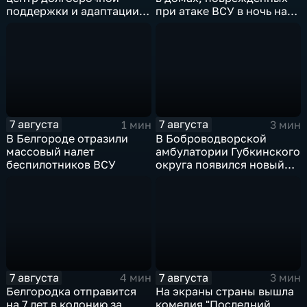
поддержки и адаптации
при атаке ВСУ в ночь на
ветеранов СВО и их семей
27 июля
7 августа
7 августа
1 мин
3 мин
В Белгороде отразили
В Боброводворской
массовый налет
амбулатории Губкинского
беспилотников ВСУ
округа появился новый
специалист по программе
"Земский доктор"
7 августа
7 августа
4 мин
3 мин
Белгородка отправится
На экраны страны вышла
на 7 лет в колонию за
комедия "Последний