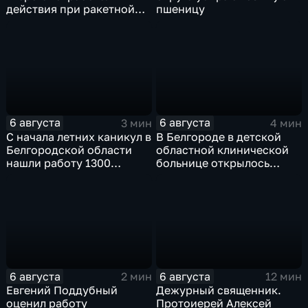
действия при ракетной
пшеницу
опасности
6 августа
6 августа
3 мин
4 мин
С начала летних каникул в
В Белгороде в детской
Белгородской области
областной клинической
нашли работу 1300
больнице открылось
подростков
новое модульное
приемное отделение
6 августа
6 августа
2 мин
12 мин
Евгений Поддубный
Дежурный священник.
оценил работу
Протоиерей Алексей