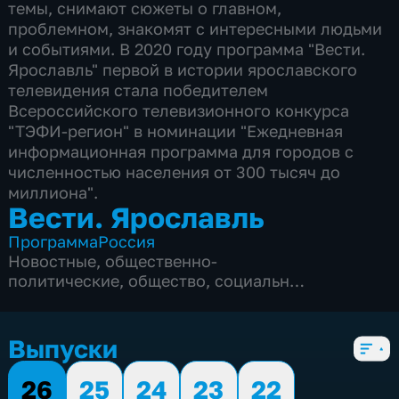
темы, снимают сюжеты о главном,
проблемном, знакомят с интересными людьми
и событиями. В 2020 году программа "Вести.
Ярославль" первой в истории ярославского
телевидения стала победителем
Всероссийского телевизионного конкурса
"ТЭФИ-регион" в номинации "Ежедневная
информационная программа для городов с
численностью населения от 300 тысяч до
миллиона".
Вести. Ярославль
Программа
Россия
Новостные
,
общественно-
политические
,
общество
,
социально-
экономические
,
5 сезонов, 3348 выпусков
Выпуски
26
25
24
23
22