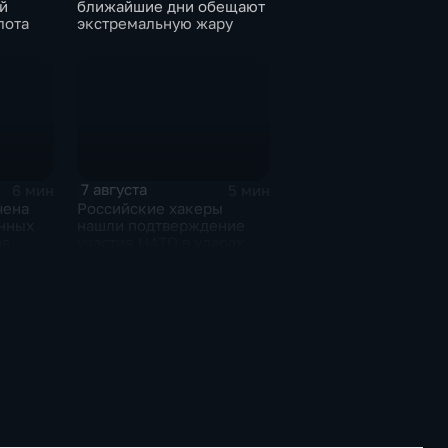
й
ближайшие дни обещают
лота
экстремальную жару
7 августа
6 мин
5 мин
чена
Российские хакеры
онных
нашли подтверждение
ов
участия НАТО в ударах по
России