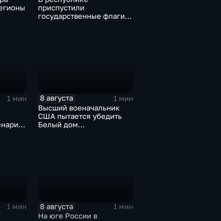
егионы
приспустили
государственные флаги и
зажгли свечи в память о
жертвах обстрела
Цхинвала
8 августа
1 мин
1 мин
Высший военачальник
США пытается убедить
енарий
Белый дом
на Кубе
незамедлительно
завершить конфликт с
Ираном
8 августа
1 мин
1 мин
На юге России в