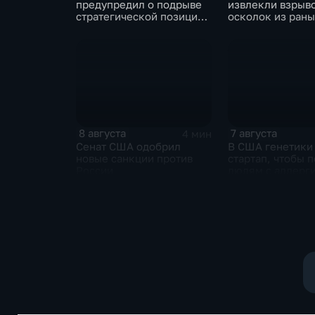
предупредил о подрыве
извлекли взрыв
стратегической позиции
осколок из раны
из-за новых пошлин
против России
8 августа
7 августа
4 мин
Сенат США одобрил
В США генетики
новые санкции против
стартап, чтобы 
России
людям с аллерги
собак