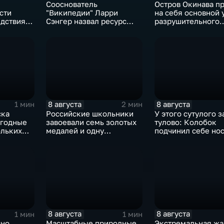
Сооснователь
Остров Окинава п
сти
"Википедии" Ларри
на себя основной 
едствия
Сэнгер назвал ресурс
разрушительного
ния
инструментом
тайфуна "Дельфин
пропаганды
8 августа
8 августа
1 мин
2 мин
ска
Российские школьники
У этого сутулого 
ыгодные
завоевали семь золотых
тулово: Колобок
ольких
медалей и одну
подчинил себе но
зоне СВО
бронзовую на турнире по
в новом сказочно
ИИ
блокбастере
8 августа
8 августа
1 мин
1 мин
чно
Масштабные природные
Экстремальная жа