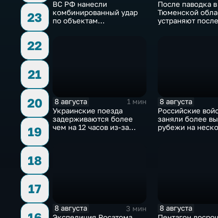
ВС РФ нанесли
После паводка в
комбинированный удар
Тюменской обла
23
по объектам
устраняют посл
логистической,
для водоснабже
топливной и
22
энергетической
инфраструктуры в Киеве
21
20
8 августа
8 августа
1 мин
Украинские поезда
Российские вой
задерживаются более
заняли более в
чем на 12 часов из-за
рубежи на неск
19
угрозы обстрелов
направлениях в 
18
17
8 августа
8 августа
3 мин
16
Экспедиция Росатома
Пентагон досро