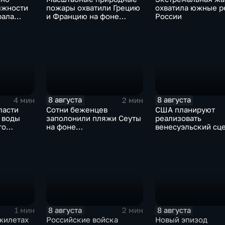
лжности
пожары охватили Грецию
охватила южные р
рала
и Францию на фоне
России
цу
европейской засухи
8 августа
8 августа
4 мин
2 мин
ласти
Сотни беженцев
США планируют
 воды
заполонили пляжи Сеуты
реализовать
го
на фоне
венесуэльский сц
катастрофического
для смены власти 
миграционного кризиса
8 августа
8 августа
1 мин
2 мин
жилетах
Российские войска
Новый эпизод