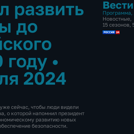
л развить
Вести
Программа
,
ы до
Новостные
,
15 сезонов,
йского
0 году
•
ля 2024
уже сейчас, чтобы люди видели
ча, о которой напомнил президент
ономическому развитию новых
обеспечение безопасности.