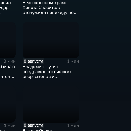
ринял
В московском храме
удар
Христа Спасителя
отслужили панихиду по
"
погибшим жителям
Южной Осетии
8 августа
3 мин
1 мин
забираю
Владимир Путин
поздравил российских
сителя
спортсменов и
м
физкультурников с
профессиональным
праздником
8 августа
1 мин
1 мин
ра
В республике