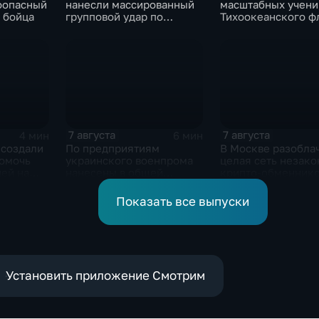
оопасный
нанесли массированный
масштабных учени
 бойца
групповой удар по
Тихоокеанского ф
стратегическим объектам
в глубоком тылу ВСУ
7 августа
7 августа
4 мин
6 мин
 создали
По предприятиям
В Москве разобла
помочь
украинского военпрома
целая сеть незак
ей на
нанесены в общей
крипто-обменник
сложности более 10-ти
массированных и
Показать все выпуски
групповых ударов
Установить приложение Смотрим