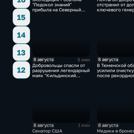
"Ледокол знаний"
отстранил от до
прибыла на Северный
ключевого гене
полюс
Чарльза Костан
15
14
13
8 августа
8 августа
5 мин
Добровольцы спасли от
В Тюменской об
12
разрушения легендарный
усилили очистку
маяк "Кильдинский
после рекордно
Северный"
летнего паводка
8 августа
8 августа
1 мин
Сенатор США
Медики в броне